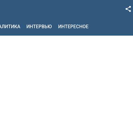
Facebook
НАЛИТИКА
ИНТЕРВЬЮ
ИНТЕРЕСНОЕ
Google+
Twitter
YouTube
Instagram
LinkedIn
VK
OK