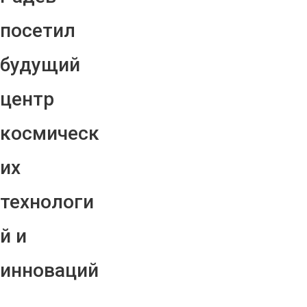
посетил
будущий
центр
космическ
их
технологи
й и
инноваций