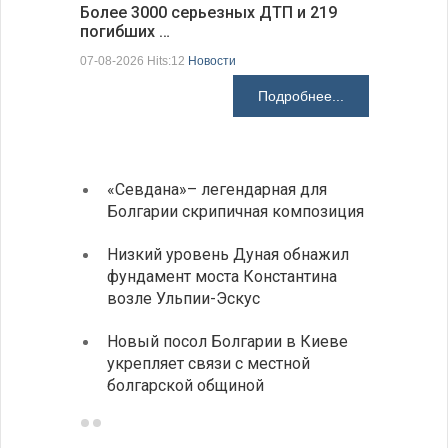
Более 3000 серьезных ДТП и 219
погибших …
Первые 1
электроп
07-08-2026 Hits:12
Новости
07-08-2026 H
Подробнее...
«Севдана»– легендарная для
ИАБЗ 
Болгарии скрипичная композиция
своих
Низкий уровень Дуная обнажил
Легко
фундамент моста Константина
в фин
возле Ульпии-Эскус
Расхо
Новый посол Болгарии в Киеве
вырос
укрепляет связи с местной
средн
болгарской общиной