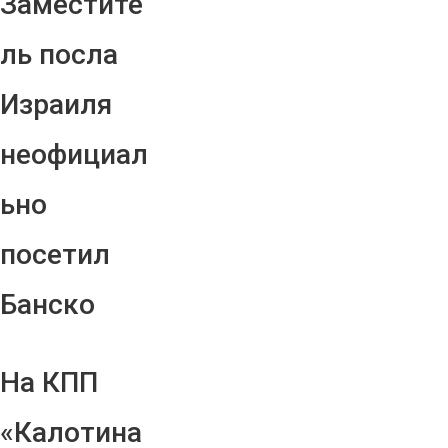
Заместите
ль посла
Израиля
неофициал
ьно
посетил
Банско
На КПП
«Калотина