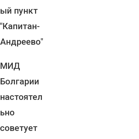
ый пункт
"Капитан-
Андреево"
МИД
Болгарии
настоятел
ьно
советует