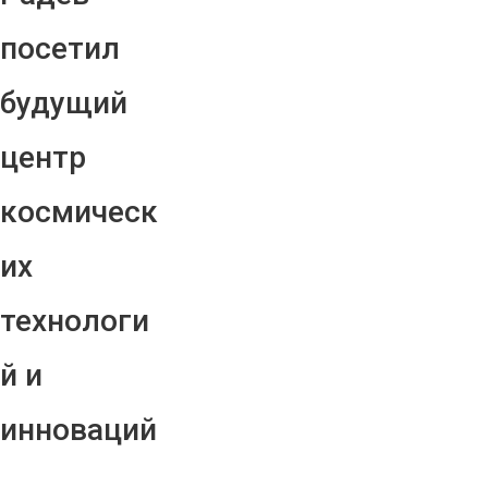
посетил
будущий
центр
космическ
их
технологи
й и
инноваций