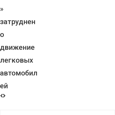
»
затруднен
о
движение
легковых
автомобил
ей