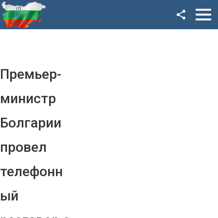
Facebook
Google+
Twitter
Премьер-
YouTube
министр
Instagram
Болгарии
LinkedIn
провел
VK
телефонн
OK
ый