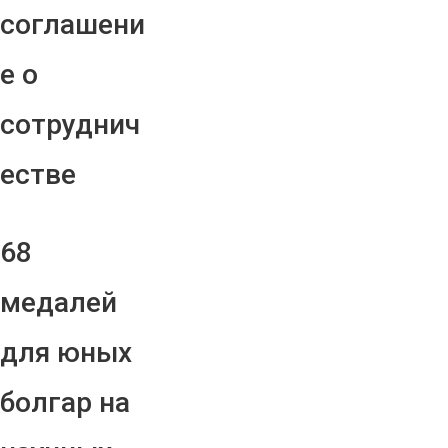
соглашени
е о
сотруднич
естве
68
медалей
для юных
болгар на