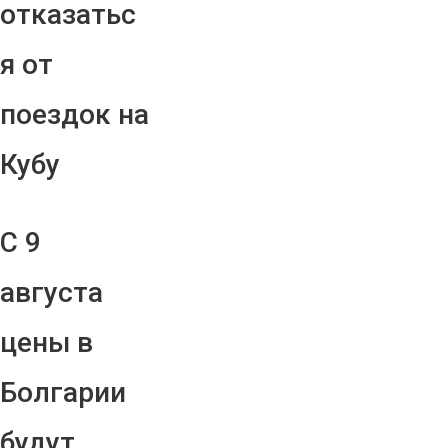
отказатьс
я от
поездок на
Кубу
С 9
августа
цены в
Болгарии
будут