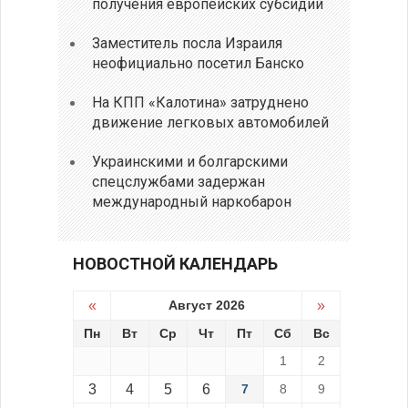
получения европейских субсидий
Заместитель посла Израиля
неофициально посетил Банско
На КПП «Калотина» затруднено
движение легковых автомобилей
Украинскими и болгарскими
спецслужбами задержан
международный наркобарон
НОВОСТНОЙ КАЛЕНДАРЬ
«
Август 2026
»
Пн
Вт
Ср
Чт
Пт
Сб
Вс
1
2
3
4
5
6
7
8
9