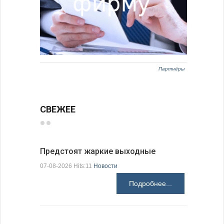
Партнёры
СВЕЖЕЕ
Предстоят жаркие выходные
Добрич в
Болгарии
07-08-2026 Hits:11
Новости
07-08-2026 H
Подробнее...