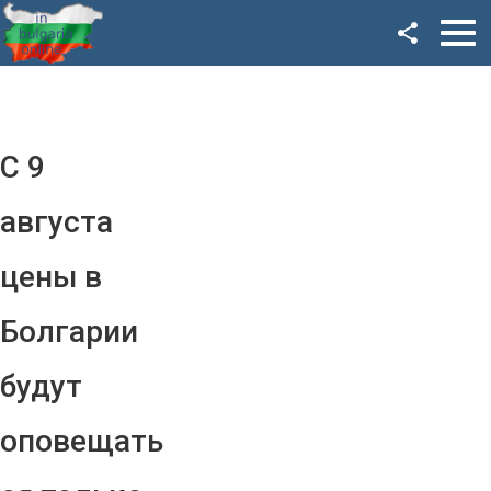
Facebook
Google+
Twitter
С 9
YouTube
августа
Instagram
цены в
LinkedIn
Болгарии
VK
будут
OK
оповещать