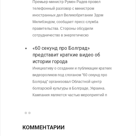
погра
Премьер-министр Румен Радев провел
Андре
телефонный разговор с министром
иностранных дел Великобритании Эдом
Интенси
Милибэндом, сообщает пресс-служба
пограни
правительства. Стороны обсудили
Андреев
сотрудничество в энергетическо
направл
полиции
«60 секунд про Болград»
представит краткие видео об
МИД Б
истории города
совет
Кубу
Инициативу о создании и публикации кратких
видеороликов под слоганом "60 секунд про
Министе
Болград" организовал Областной центр
Болгари
болгарской культуры в Болграде, Украина.
предпри
Кампания является частью мероприятий п
в том ч
ситуаци
КОММЕНТАРИИ