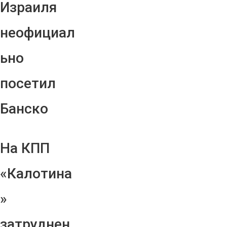
Израиля
неофициал
ьно
посетил
Банско
На КПП
«Калотина
»
затруднен