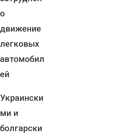
о
движение
легковых
автомобил
ей
Украински
ми и
болгарски