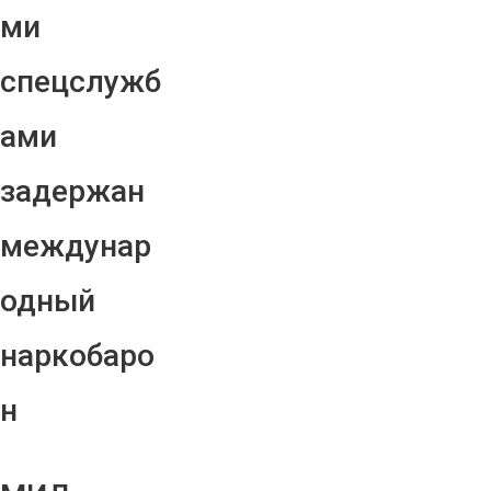
ми
спецслужб
ами
задержан
междунар
одный
наркобаро
н