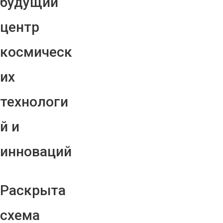
будущий
центр
космическ
их
технологи
й и
инноваций
Раскрыта
схема