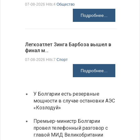
07-08-2026 Hits:4
Общество
07-08-2026 H
Подробнее...
Легкоатлет Зинга Барбоза вышел в
По-сосед
финал м…
адресо…
07-08-2026 Hits:7
Спорт
07-08-2026 H
Подробнее...
У Болгарии есть резервные
Болга
мощности в случае остановки АЭС
роста
«Козлодуй»
Доля Бо
достиг 
Премьер-министр Болгарии
стране 
провел телефонный разговор с
главой МИД Великобритании
Загру