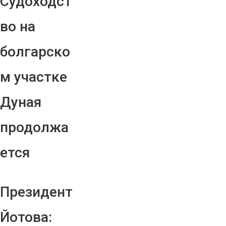
Судоходст
во на
болгарско
м участке
Дуная
продолжа
ется
Президент
Йотова: