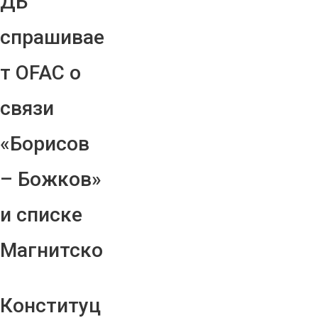
ДБ
спрашивае
т OFAC о
связи
«Борисов
– Божков»
и списке
Магнитско
Конституц