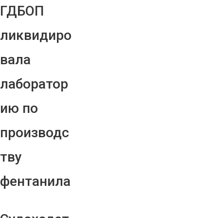
ГДБОП
ликвидиро
вала
лаборатор
ию по
производс
тву
фентанила