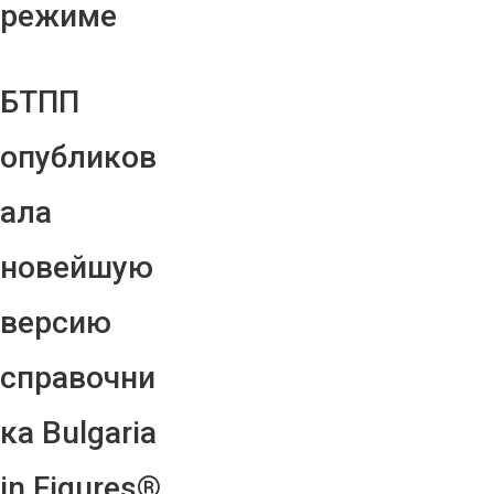
режиме
БТПП
опубликов
ала
новейшую
версию
справочни
ка Bulgaria
in Figures®