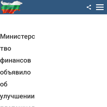
Facebook
Google+
Twitter
Министерс
YouTube
тво
Instagram
финансов
LinkedIn
объявило
VK
об
OK
улучшении