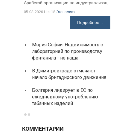
Арабской организации по индустриализац...
05-08-2026 Hits:18
Экономика
Подробнее...
Мэрия Софии: Недвижимость с
София
лабораторией по производству
все ф
фентанила - не наша
Минис
В Димитровграде отмечают
об ул
начало бригадирского движения
в июл
Болгария лидирует в ЕС по
Начин
ежедневному употреблению
комп
табачных изделий
КОММЕНТАРИИ