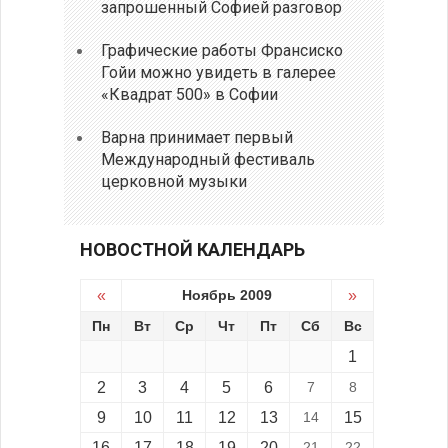
запрошенный Софией разговор
Графические работы Франсиско
Гойи можно увидеть в галерее
«Квадрат 500» в Софии
Варна принимает первый
Международный фестиваль
церковной музыки
НОВОСТНОЙ КАЛЕНДАРЬ
«
Ноябрь 2009
»
Пн
Вт
Ср
Чт
Пт
Сб
Вс
1
2
3
4
5
6
7
8
9
10
11
12
13
14
15
16
17
18
19
20
21
22