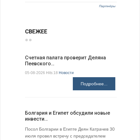
Партнёры
СВЕЖЕЕ
Счетная палата проверит Деляна
В Болгар
Пеевского…
по из…
05-08-2026 Hits:18
Новости
05-08-2026 H
Подробнее...
Болгария и Египет обсудили новые
К 205-ле
инвести…
поэтичес
05-08-2026 H
Посол Болгарии в Египте Деян Катрачев 30
июля провел встречу с председателем