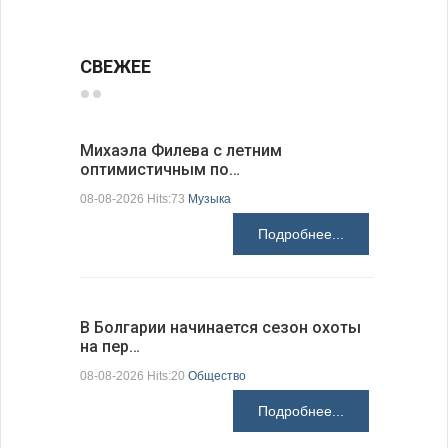
СВЕЖЕЕ
Михаэла Филева с летним
Новые пр
оптимистичным по…
средства
08-08-2026 Hits:73
Музыка
08-08-2026 H
Подробнее...
В Болгарии начинается сезон охоты
Горна-Ор
на пер…
предла…
08-08-2026 Hits:20
Общество
08-08-2026 H
Подробнее...