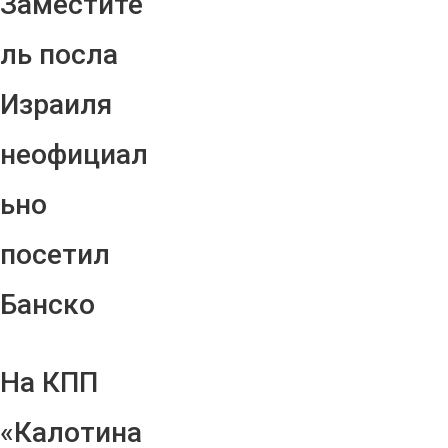
Заместите
ль посла
Израиля
неофициал
ьно
посетил
Банско
На КПП
«Калотина