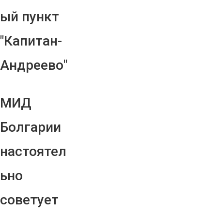
ый пункт
"Капитан-
Андреево"
МИД
Болгарии
настоятел
ьно
советует