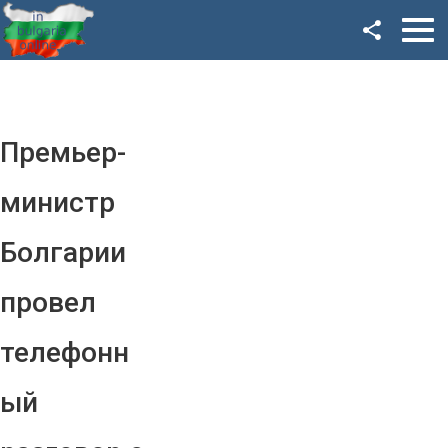
Facebook
Google+
Twitter
Премьер-
YouTube
министр
Instagram
Болгарии
LinkedIn
провел
VK
телефонн
OK
ый