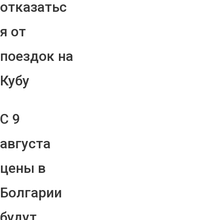
отказатьс
я от
поездок на
Кубу
С 9
августа
цены в
Болгарии
будут