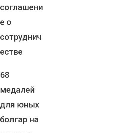
соглашени
е о
сотруднич
естве
68
медалей
для юных
болгар на