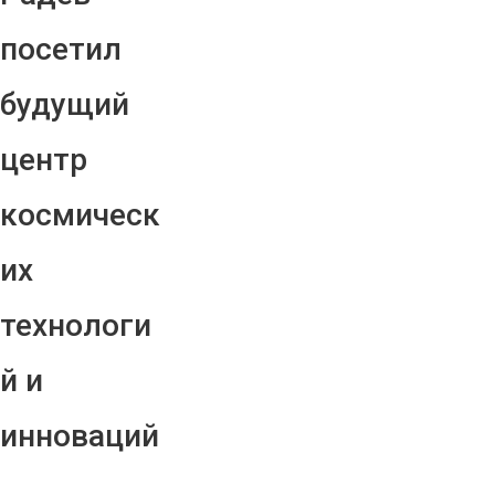
посетил
будущий
центр
космическ
их
технологи
й и
инноваций