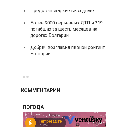
Предстоят жаркие выходные
Первы
элект
Более 3000 серьезных ДТП и 219
готов
погибших за шесть месяцев на
дорогах Болгарии
«Севд
Болга
Добрич возглавил пивной рейтинг
Болгарии
Низки
фунда
возле
КОММЕНТАРИИ
ПОГОДА