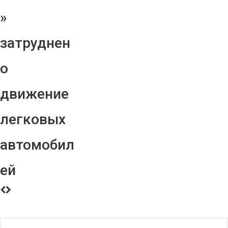
»
затруднен
о
движение
легковых
автомобил
ей