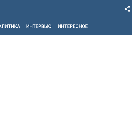
Facebook
НАЛИТИКА
ИНТЕРВЬЮ
ИНТЕРЕСНОЕ
Google+
Twitter
YouTube
Instagram
LinkedIn
VK
OK