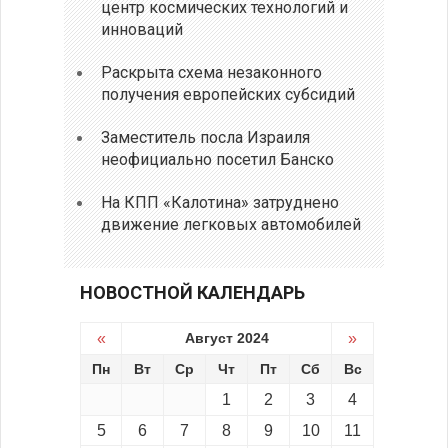
центр космических технологий и
инноваций
Раскрыта схема незаконного
получения европейских субсидий
Заместитель посла Израиля
неофициально посетил Банско
На КПП «Калотина» затруднено
движение легковых автомобилей
НОВОСТНОЙ КАЛЕНДАРЬ
«
Август 2024
»
Пн
Вт
Ср
Чт
Пт
Сб
Вс
1
2
3
4
5
6
7
8
9
10
11