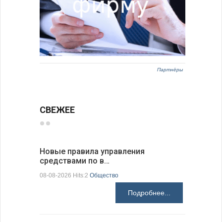
Партнёры
СВЕЖЕЕ
Новые правила управления
Предстоя
средствами по в…
07-08-2026 H
08-08-2026 Hits:2
Общество
Подробнее...