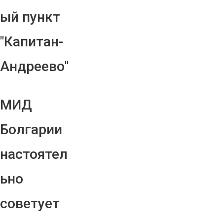
ый пункт
"Капитан-
Андреево"
МИД
Болгарии
настоятел
ьно
советует