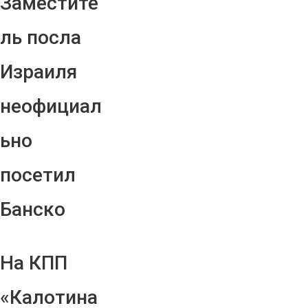
Заместите
ль посла
Израиля
неофициал
ьно
посетил
Банско
На КПП
«Калотина