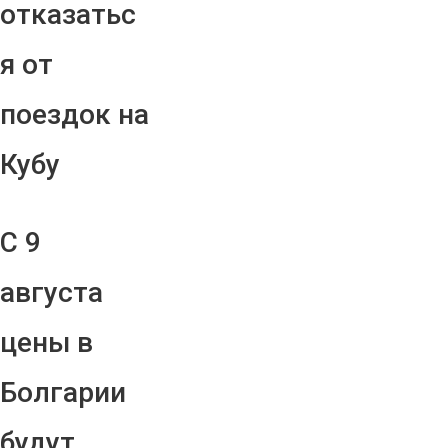
отказатьс
я от
поездок на
Кубу
С 9
августа
цены в
Болгарии
будут