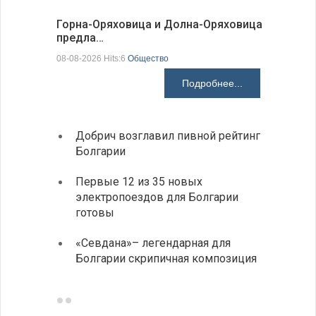
Более 30
Горна-Оряховица и Долна-Оряховица
погибших
предла…
07-08-2026 H
08-08-2026 Hits:6
Общество
Подробнее...
Добрич возглавил пивной рейтинг
Низки
Болгарии
фунда
возле
Первые 12 из 35 новых
электропоездов для Болгарии
Новый
готовы
укреп
болга
«Севдана»– легендарная для
Болгарии скрипичная композиция
ИАБЗ 
своих