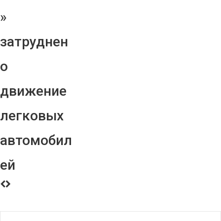
»
затруднен
о
движение
легковых
автомобил
ей