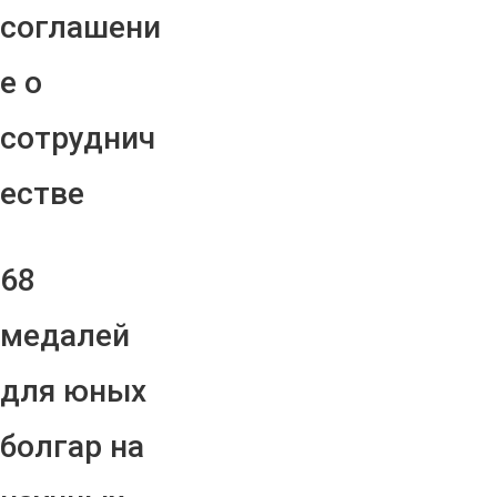
соглашени
е о
сотруднич
естве
68
медалей
для юных
болгар на