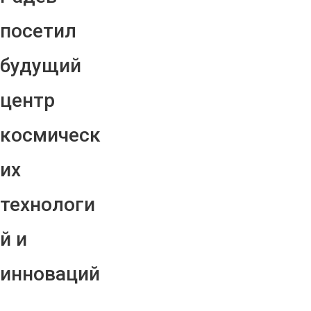
посетил
будущий
центр
космическ
их
технологи
й и
инноваций