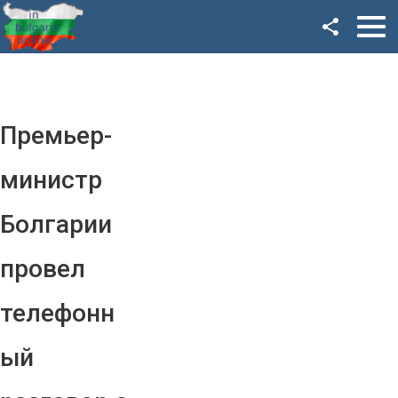
Facebook
Google+
Twitter
Премьер-
YouTube
министр
Instagram
Болгарии
LinkedIn
провел
VK
телефонн
OK
ый