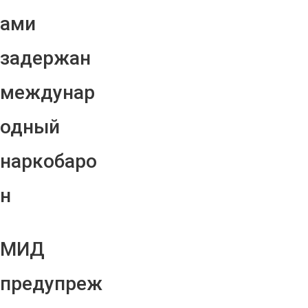
ами
задержан
междунар
одный
наркобаро
н
МИД
предупреж