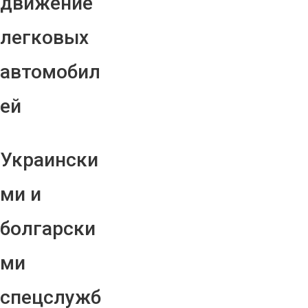
движение
легковых
автомобил
ей
Украински
ми и
болгарски
ми
спецслужб