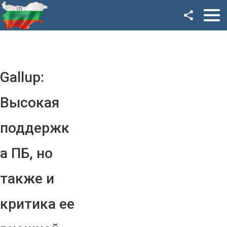
Facebook
Google+
Twitter
Gallup:
YouTube
Высокая
Instagram
поддержк
LinkedIn
а ПБ, но
VK
также и
OK
критика ее