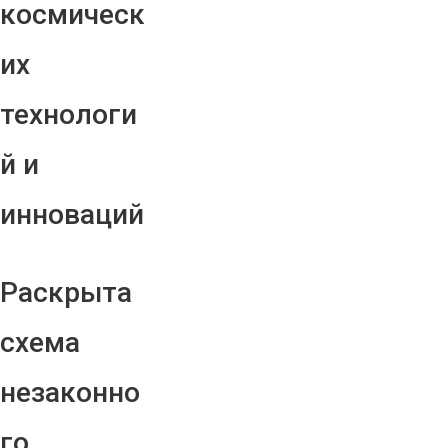
космическ
их
технологи
й и
инноваций
Раскрыта
схема
незаконно
го