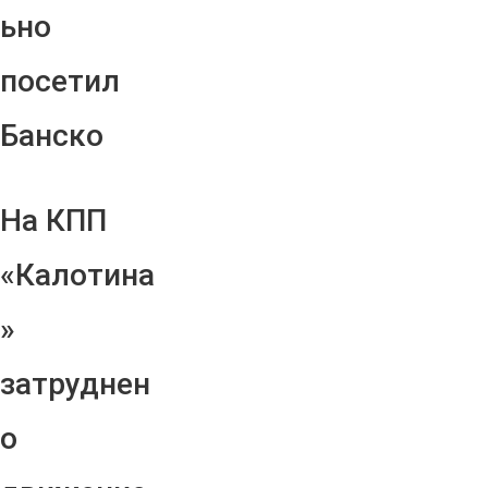
ьно
посетил
Банско
На КПП
«Калотина
»
затруднен
о