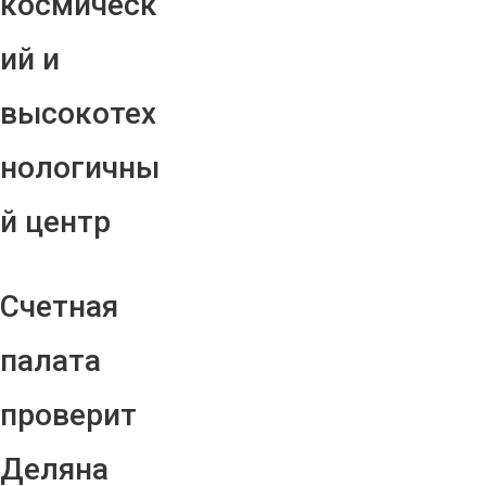
космическ
ий и
высокотех
нологичны
й центр
Счетная
палата
проверит
Деляна