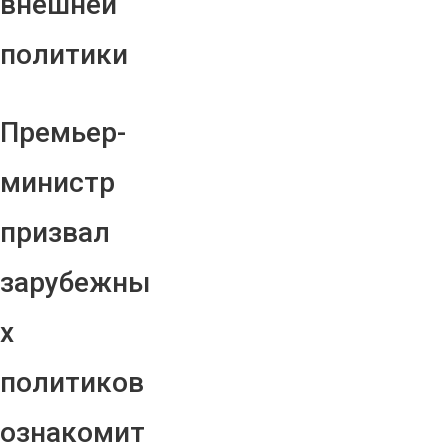
внешней
политики
Премьер-
министр
призвал
зарубежны
х
политиков
ознакомит