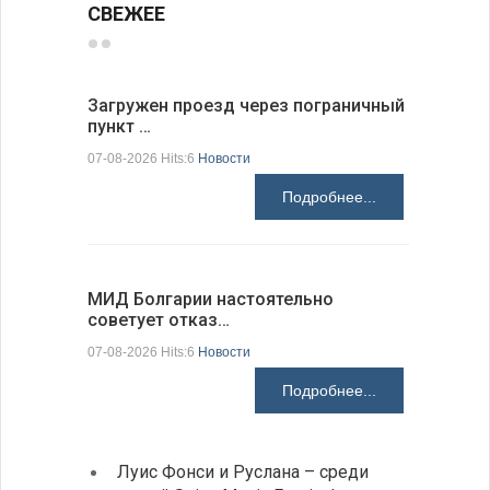
СВЕЖЕЕ
Загружен проезд через пограничный
С 9 авгус
пункт …
оповещ…
07-08-2026 Hits:6
Новости
07-08-2026 H
Подробнее...
МИД Болгарии настоятельно
JUDOWN W
советует отказ…
проходи
07-08-2026 Hits:6
Новости
07-08-2026 H
Подробнее...
Луис Фонси и Руслана – среди
Gallu