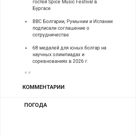
гостей Spice Music Festival в
также
Бургасе
полит
ВВС Болгарии, Румынии и Испании
Ледок
подписали соглашение о
пришв
сотрудничестве
свои 
68 медалей для юных болгар на
Премь
научных олимпиадах и
заруб
соревнованиях в 2026 г.
ознак
КОММЕНТАРИИ
ПОГОДА