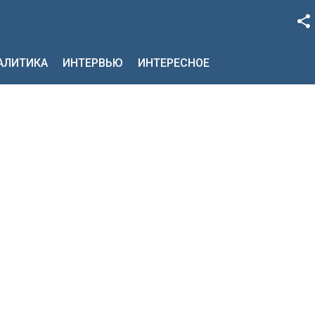
Facebook
НАЛИТИКА
ИНТЕРВЬЮ
ИНТЕРЕСНОЕ
Google+
Twitter
YouTube
Instagram
LinkedIn
VK
OK