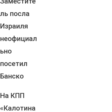
Заместите
ль посла
Израиля
неофициал
ьно
посетил
Банско
На КПП
«Калотина