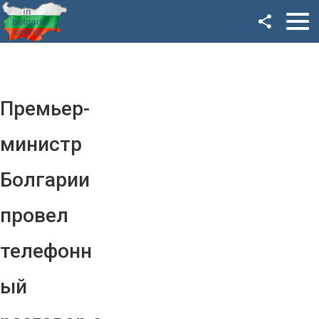
Facebook
Google+
Twitter
Премьер-
YouTube
министр
Instagram
Болгарии
LinkedIn
провел
VK
телефонн
OK
ый