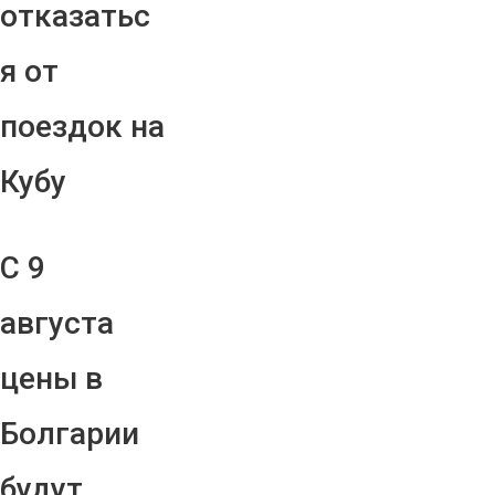
отказатьс
я от
поездок на
Кубу
С 9
августа
цены в
Болгарии
будут