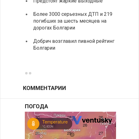
Предстоят жаркие выходные
Первы
элект
Более 3000 серьезных ДТП и 219
готов
погибших за шесть месяцев на
дорогах Болгарии
«Севд
Болга
Добрич возглавил пивной рейтинг
Болгарии
Низки
фунда
возле
КОММЕНТАРИИ
ПОГОДА