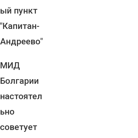
ый пункт
"Капитан-
Андреево"
МИД
Болгарии
настоятел
ьно
советует