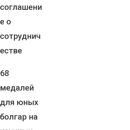
соглашени
е о
сотруднич
естве
68
медалей
для юных
болгар на