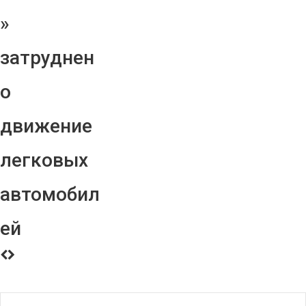
»
затруднен
о
движение
легковых
автомобил
ей