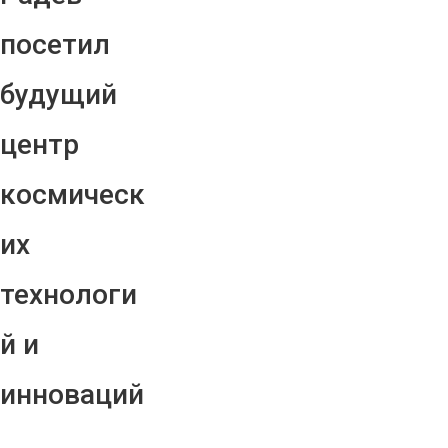
посетил
будущий
центр
космическ
их
технологи
й и
инноваций