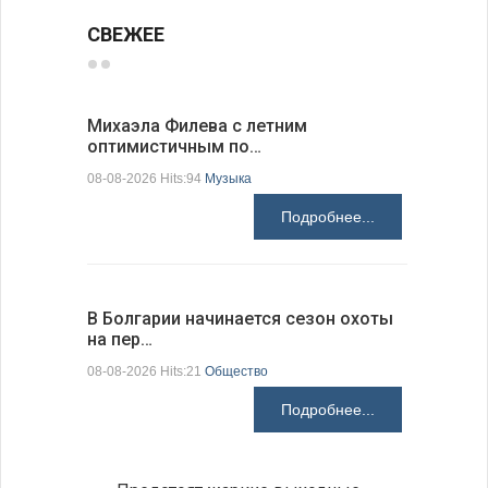
СВЕЖЕЕ
Михаэла Филева с летним
Новые пр
оптимистичным по…
средства
08-08-2026 Hits:94
Музыка
08-08-2026 H
Подробнее...
В Болгарии начинается сезон охоты
Горна-Ор
на пер…
предла…
08-08-2026 Hits:21
Общество
08-08-2026 H
Подробнее...