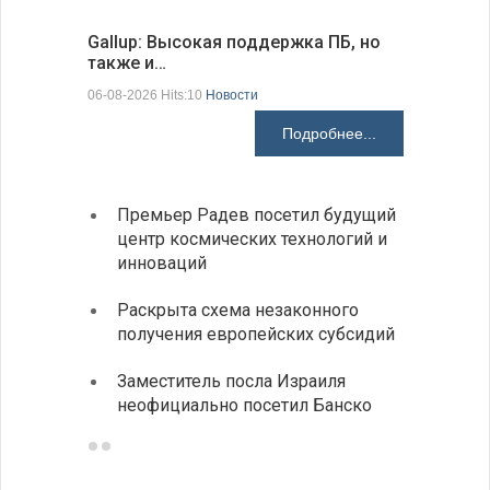
Gallup: Высокая поддержка ПБ, но
Премьер-
также и…
зарубежн
06-08-2026 Hits:10
Новости
06-08-2026 H
Подробнее...
Премьер Радев посетил будущий
На КП
центр космических технологий и
движе
инноваций
Украи
Раскрыта схема незаконного
спецс
получения европейских субсидий
между
Заместитель посла Израиля
МИД п
неофициально посетил Банско
посещ