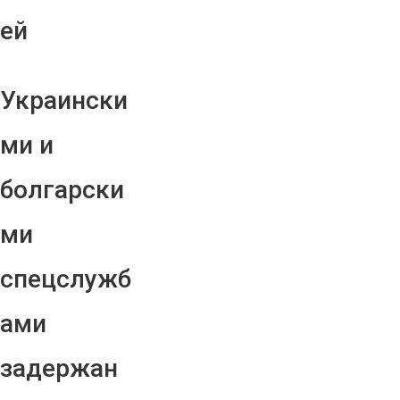
ей
Украински
ми и
болгарски
ми
спецслужб
ами
задержан