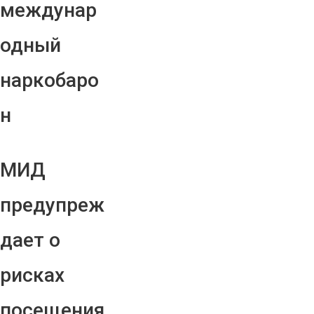
междунар
одный
наркобаро
н
МИД
предупреж
дает о
рисках
посещения