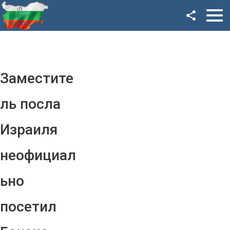
Facebook
Google+
Twitter
Заместите
YouTube
ль посла
Instagram
Израиля
LinkedIn
неофициал
VK
ьно
OK
посетил