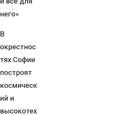
и все для
него»
В
окрестнос
тях Софии
построят
космическ
ий и
высокотех