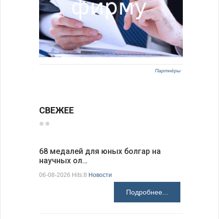
Партнёры
СВЕЖЕЕ
68 медалей для юных болгар на
Ледокол 
научных ол…
пришварт
06-08-2026 Hits:8
Новости
06-08-2026 H
Подробнее...