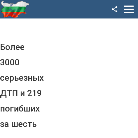
Facebook
Google+
Twitter
Более
YouTube
3000
Instagram
серьезных
LinkedIn
ДТП и 219
VK
погибших
OK
за шесть