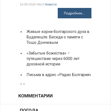
10-08-2026 Hits:5
Новости
09-08-2026 H
Подробнее...
Живые корни болгарского духа в
Аисты
Будапеште: Беседа о памяти с
теплы
Тошо Дончевым
Аисты
«Забытые божества» –
теплы
путешествие через 6000 лет
Михаэ
духовной истории
оптим
Письма в адрес «Радио Болгария»
«Солн
КОММЕНТАРИИ
ПОГОДА