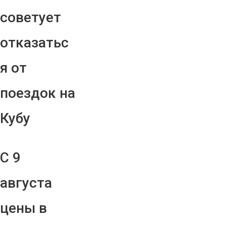
советует
отказатьс
я от
поездок на
Кубу
С 9
августа
цены в