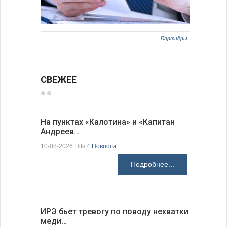
Партнёры
СВЕЖЕЕ
На пунктах «Калотина» и «Капитан
Виктория
Андреев…
мира по 
10-08-2026 Hits:4
Новости
10-08-2026 H
Подробнее...
ИРЭ бьет тревогу по поводу нехватки
Летнее н
меди…
Любо Ки