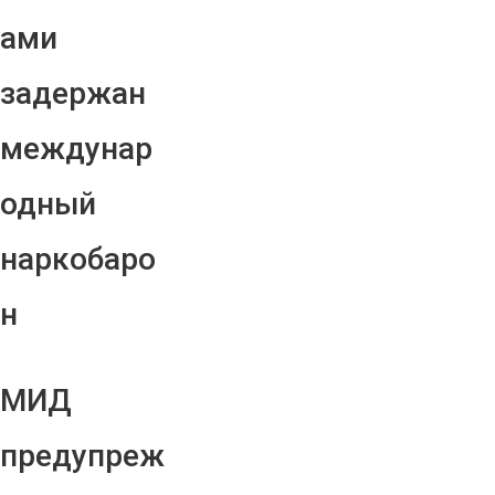
ами
задержан
междунар
одный
наркобаро
н
МИД
предупреж