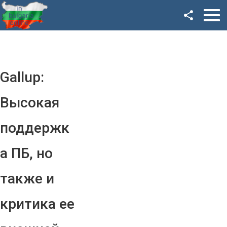
Facebook
Google+
Twitter
Gallup:
YouTube
Высокая
Instagram
поддержк
LinkedIn
а ПБ, но
VK
также и
OK
критика ее