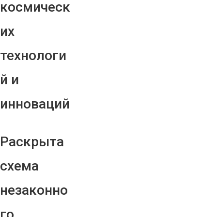
космическ
их
технологи
й и
инноваций
Раскрыта
схема
незаконно
го