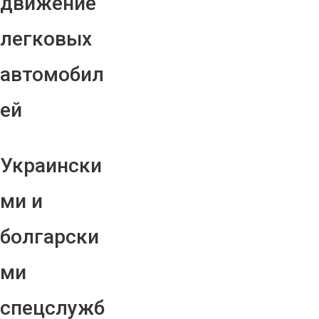
движение
легковых
автомобил
ей
Украински
ми и
болгарски
ми
спецслужб