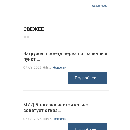
Партнёры
СВЕЖЕЕ
Загружен проезд через пограничный
С 9 авгус
пункт …
оповещ…
07-08-2026 Hits:6
Новости
07-08-2026 H
Подробнее...
МИД Болгарии настоятельно
JUDOWN W
советует отказ…
проходи
07-08-2026 Hits:6
Новости
07-08-2026 H
Подробнее...