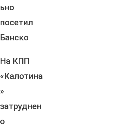
ьно
посетил
Банско
На КПП
«Калотина
»
затруднен
о