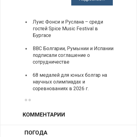
Луис Фонси и Руслана – среди
Gallu
гостей Spice Music Festival в
также
Бургасе
полит
ВВС Болгарии, Румынии и Испании
Ледок
подписали соглашение о
пришв
сотрудничестве
свои 
68 медалей для юных болгар на
Премь
научных олимпиадах и
заруб
соревнованиях в 2026 г.
ознак
КОММЕНТАРИИ
ПОГОДА