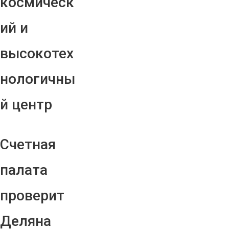
космическ
ий и
высокотех
нологичны
й центр
Счетная
палата
проверит
Деляна