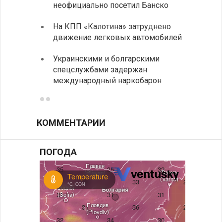
неофициально посетил Банско
посещ
На КПП «Калотина» затруднено
Прави
движение легковых автомобилей
парла
на эк
Украинскими и болгарскими
спецслужбами задержан
Между
международный наркобарон
вызов
КОММЕНТАРИИ
ПОГОДА