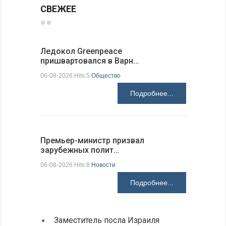
СВЕЖЕЕ
Ледокол Greenpeace
Премьер 
пришвартовался в Варн…
центр ко
06-08-2026 Hits:5
Общество
06-08-2026 H
Подробнее...
Премьер-министр призвал
Раскрыта
зарубежных полит…
получени
06-08-2026 Hits:8
Новости
06-08-2026 H
Подробнее...
Заместитель посла Израиля
МИД п