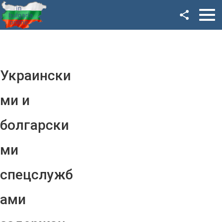
Facebook
Google+
Twitter
Украински
YouTube
ми и
Instagram
болгарски
LinkedIn
ми
VK
спецслужб
OK
ами