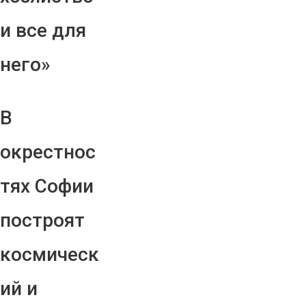
и все для
него»
В
окрестнос
тях Софии
построят
космическ
ий и