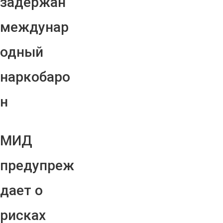
задержан
междунар
одный
наркобаро
н
МИД
предупреж
дает о
рисках