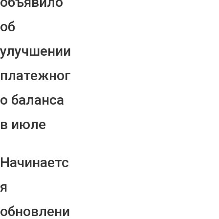
объявило
об
улучшении
платежног
о баланса
в июле
Начинаетс
я
обновлени