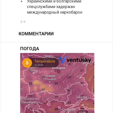
Украинскими и болгарскими
спецслужбами задержан
Между
международный наркобарон
вызов
КОММЕНТАРИИ
ПОГОДА