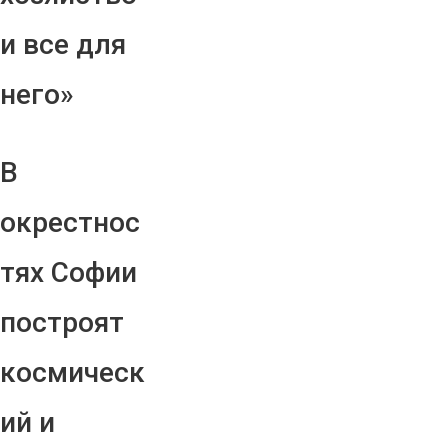
и все для
него»
В
окрестнос
тях Софии
построят
космическ
ий и