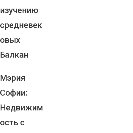
изучению
средневек
овых
Балкан
Мэрия
Софии:
Недвижим
ость с