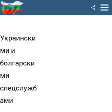
Facebook
Google+
Twitter
Украински
YouTube
ми и
Instagram
болгарски
LinkedIn
ми
VK
спецслужб
OK
ами