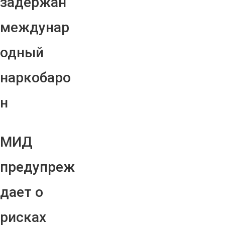
задержан
междунар
одный
наркобаро
н
МИД
предупреж
дает о
рисках