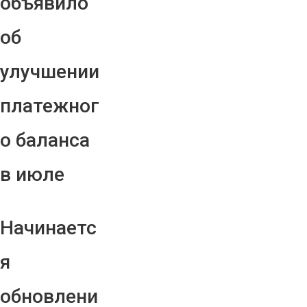
объявило
об
улучшении
платежног
о баланса
в июле
Начинаетс
я
обновлени