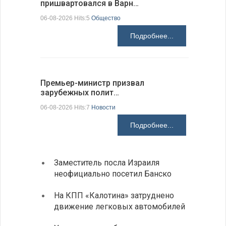
пришвартовался в Варн…
центр ко
06-08-2026 Hits:5
Общество
06-08-2026 H
Подробнее...
Премьер-министр призвал
Раскрыта
зарубежных полит…
получени
06-08-2026 Hits:7
Новости
06-08-2026 H
Подробнее...
Заместитель посла Израиля
МИД п
неофициально посетил Банско
посещ
На КПП «Калотина» затруднено
Прави
движение легковых автомобилей
парла
на эк