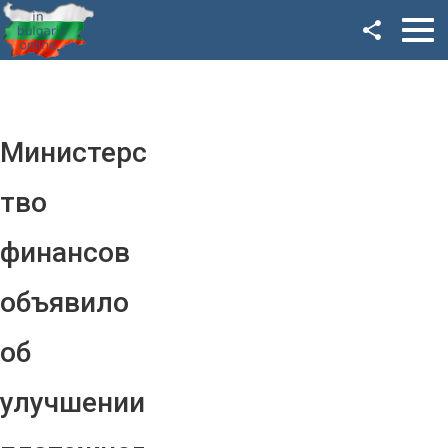
Facebook
Google+
Twitter
Министерс
YouTube
тво
Instagram
финансов
LinkedIn
объявило
VK
об
OK
улучшении