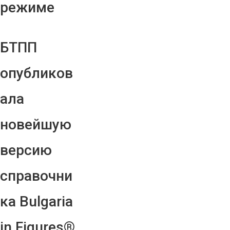
режиме
БТПП
опубликов
ала
новейшую
версию
справочни
ка Bulgaria
in Figures®