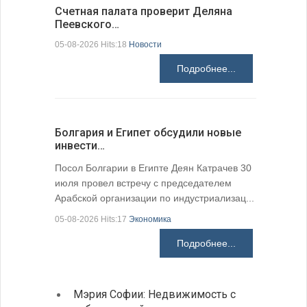
Счетная палата проверит Деляна
В Болгар
Пеевского…
по из…
05-08-2026 Hits:18
Новости
05-08-2026 H
Подробнее...
Болгария и Египет обсудили новые
К 205-ле
инвести…
поэтичес
05-08-2026 H
Посол Болгарии в Египте Деян Катрачев 30
июля провел встречу с председателем
Арабской организации по индустриализац...
05-08-2026 Hits:17
Экономика
Подробнее...
Мэрия Софии: Недвижимость с
София