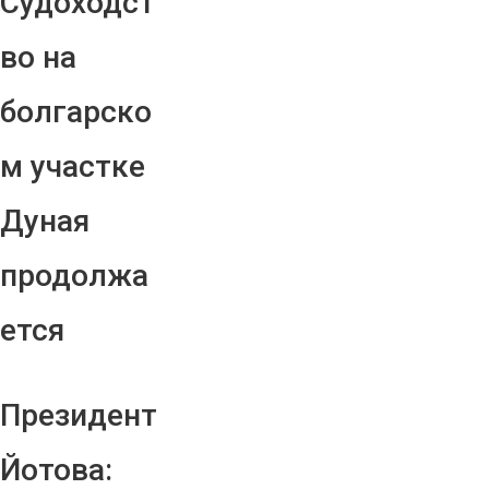
Судоходст
во на
болгарско
м участке
Дуная
продолжа
ется
Президент
Йотова: