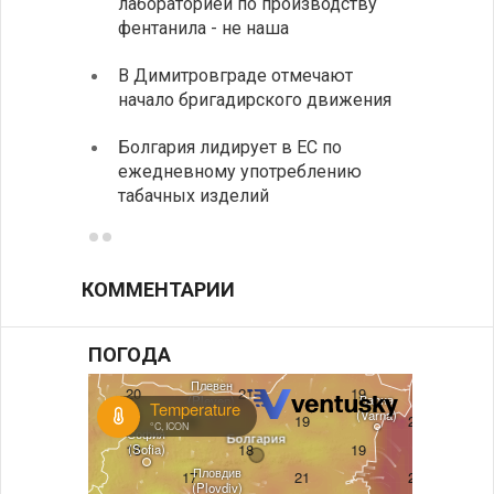
лабораторией по производству
все ф
фентанила - не наша
Минис
В Димитровграде отмечают
об ул
начало бригадирского движения
в июл
Болгария лидирует в ЕС по
Начин
ежедневному употреблению
комп
табачных изделий
КОММЕНТАРИИ
ПОГОДА