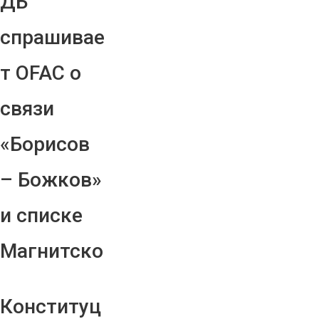
ДБ
спрашивае
т OFAC о
связи
«Борисов
– Божков»
и списке
Магнитско
Конституц