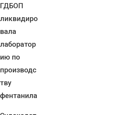
ГДБОП
ликвидиро
вала
лаборатор
ию по
производс
тву
фентанила