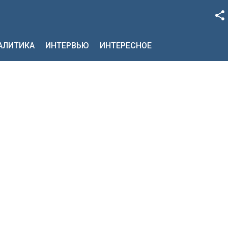
Facebook
НАЛИТИКА
ИНТЕРВЬЮ
ИНТЕРЕСНОЕ
Google+
Twitter
YouTube
Instagram
LinkedIn
VK
OK