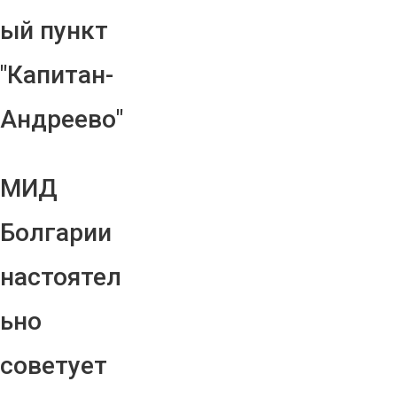
ый пункт
"Капитан-
Андреево"
МИД
Болгарии
настоятел
ьно
советует