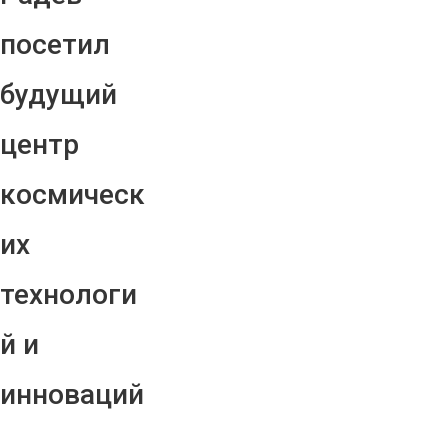
посетил
будущий
центр
космическ
их
технологи
й и
инноваций