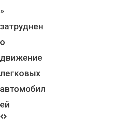
»
затруднен
о
движение
легковых
автомобил
ей