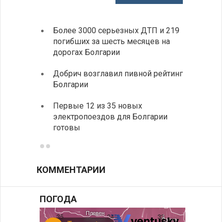
Более 3000 серьезных ДТП и 219
«Севд
погибших за шесть месяцев на
Болга
дорогах Болгарии
Низки
Добрич возглавил пивной рейтинг
фунда
Болгарии
возле
Первые 12 из 35 новых
Новый
электропоездов для Болгарии
укреп
готовы
болга
КОММЕНТАРИИ
ПОГОДА