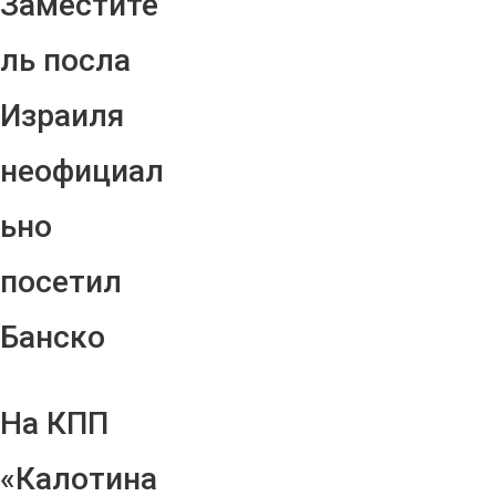
Заместите
ль посла
Израиля
неофициал
ьно
посетил
Банско
На КПП
«Калотина