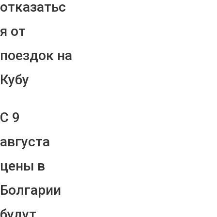
отказатьс
я от
поездок на
Кубу
С 9
августа
цены в
Болгарии
будут