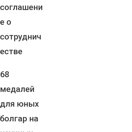
соглашени
е о
сотруднич
естве
68
медалей
для юных
болгар на