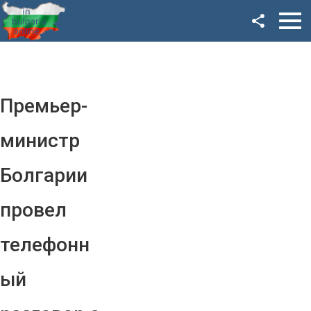
Facebook
Google+
Twitter
Премьер-
YouTube
министр
Instagram
Болгарии
LinkedIn
провел
VK
телефонн
OK
ый