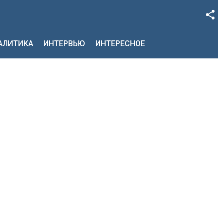
Facebook
НАЛИТИКА
ИНТЕРВЬЮ
ИНТЕРЕСНОЕ
Google+
Twitter
YouTube
Instagram
LinkedIn
VK
OK