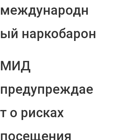
международн
ый наркобарон
МИД
предупреждае
т о рисках
посещения