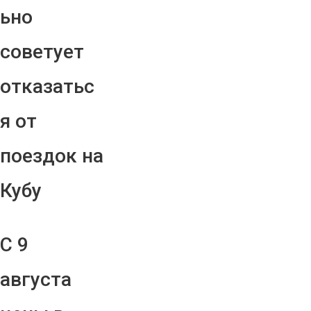
ьно
советует
отказатьс
я от
поездок на
Кубу
С 9
августа