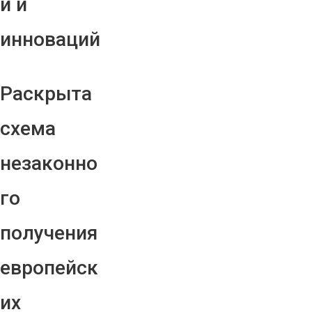
й и
инноваций
Раскрыта
схема
незаконно
го
получения
европейск
их