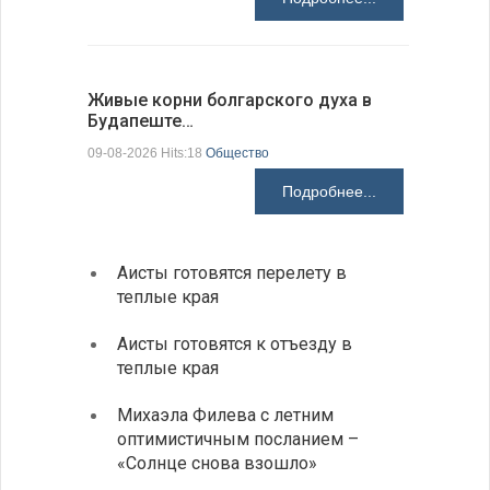
Живые корни болгарского духа в
Письма в
Будапеште…
09-08-2026 H
09-08-2026 Hits:18
Общество
Подробнее...
Аисты готовятся перелету в
В Бол
теплые края
охоты
Аисты готовятся к отъезду в
Новые
теплые края
средс
Михаэла Филева с летним
Горна
оптимистичным посланием –
Оряхо
«Солнце снова взошло»
предл
музее