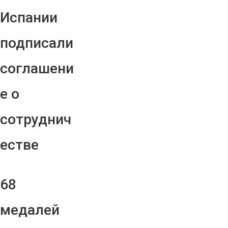
Испании
подписали
соглашени
е о
сотруднич
естве
68
медалей