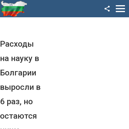
Facebook
Google+
Twitter
Расходы
YouTube
на науку в
Instagram
Болгарии
LinkedIn
выросли в
VK
6 раз, но
OK
остаются