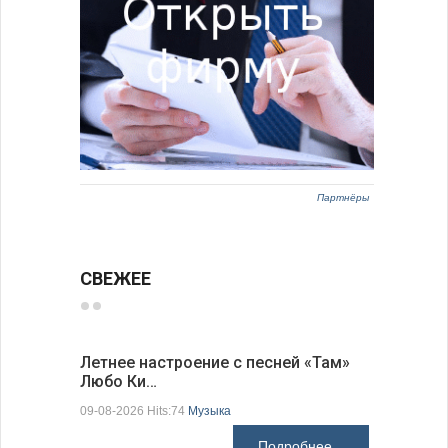
Партнёры
СВЕЖЕЕ
Летнее настроение с песней «Там»
«Забытые
Любо Ки…
через 6…
09-08-2026 Hits:74
Музыка
09-08-2026 H
Подробнее...