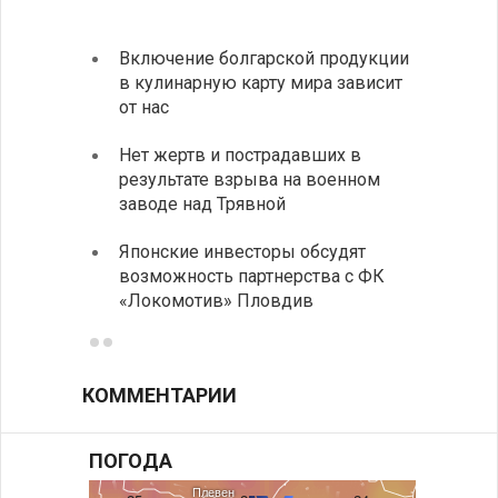
Включение болгарской продукции
Ведет
в кулинарную карту мира зависит
с дро
от нас
румын
Нет жертв и пострадавших в
На пу
результате взрыва на военном
Андре
заводе над Трявной
интен
Японские инвесторы обсудят
ИРЭ б
возможность партнерства с ФК
нехва
«Локомотив» Пловдив
работ
КОММЕНТАРИИ
ПОГОДА