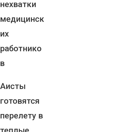
нехватки
медицинск
их
работнико
в
Аисты
готовятся
перелету в
теплые