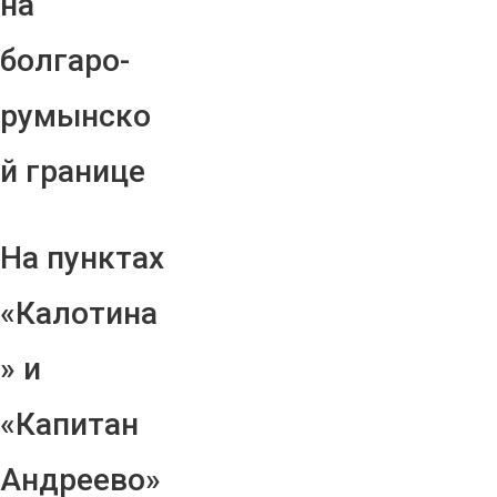
на
болгаро-
румынско
й границе
На пунктах
«Калотина
» и
«Капитан
Андреево»