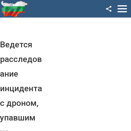
Facebook
Google+
Twitter
Ведется
YouTube
расследов
Instagram
ание
LinkedIn
инцидента
VK
с дроном,
OK
упавшим