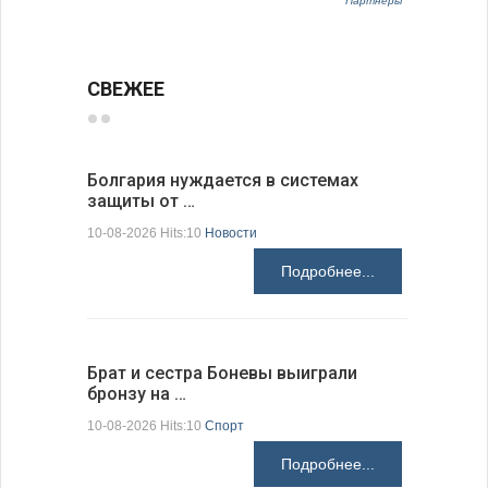
Партнёры
СВЕЖЕЕ
Болгария нуждается в системах
Прорыто 
защиты от …
дороги в
10-08-2026 Hits:10
Новости
10-08-2026 H
Подробнее...
Брат и сестра Боневы выиграли
Украина 
бронзу на …
расслед
10-08-2026 Hits:10
Спорт
10-08-2026 H
Подробнее...