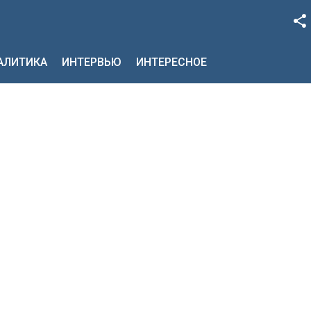
Facebook
НАЛИТИКА
ИНТЕРВЬЮ
ИНТЕРЕСНОЕ
Google+
Twitter
YouTube
Instagram
LinkedIn
VK
OK