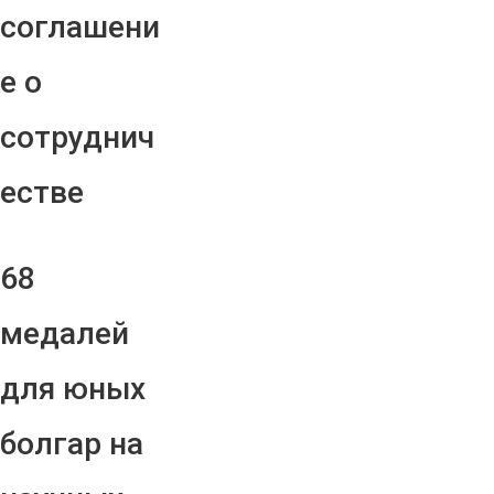
соглашени
е о
сотруднич
естве
68
медалей
для юных
болгар на