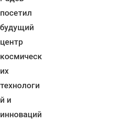
посетил
будущий
центр
космическ
их
технологи
й и
инноваций