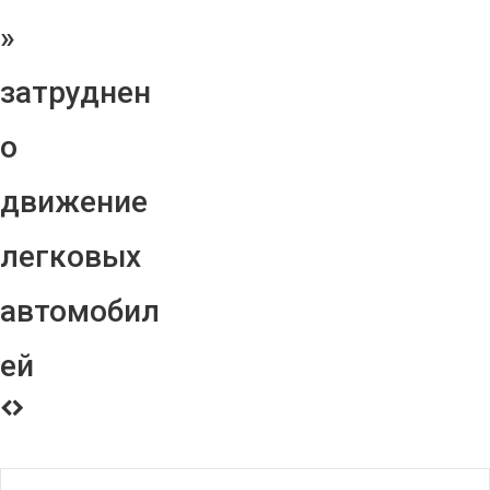
»
затруднен
о
движение
легковых
автомобил
ей