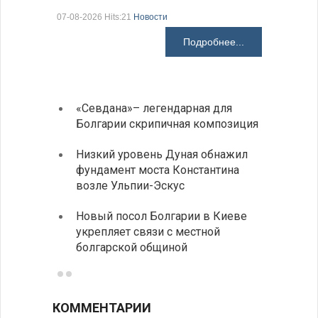
электроп
07-08-2026 Hits:21
Новости
07-08-2026 H
Подробнее...
«Севдана»– легендарная для
ИАБЗ 
Болгарии скрипичная композиция
своих
Низкий уровень Дуная обнажил
Легко
фундамент моста Константина
в фин
возле Ульпии-Эскус
Расхо
Новый посол Болгарии в Киеве
вырос
укрепляет связи с местной
средн
болгарской общиной
КОММЕНТАРИИ