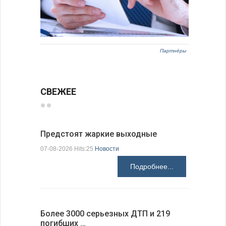
Партнёры
СВЕЖЕЕ
Предстоят жаркие выходные
Добрич в
Болгарии
07-08-2026 Hits:25
Новости
07-08-2026 H
Подробнее...
Более 3000 серьезных ДТП и 219
погибших …
Первые 1