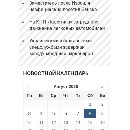
Заместитель посла Израиля
неофициально посетил Банско
На КПП «Калотина» затруднено
движение легковых автомобилей
Украинскими и болгарскими
спецслужбами задержан
международный наркобарон
НОВОСТНОЙ КАЛЕНДАРЬ
«
Август 2026
»
Пн
Вт
Ср
Чт
Пт
Сб
Вс
1
2
3
4
5
6
7
8
9
10
11
12
13
14
15
16