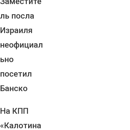
Заместите
ль посла
Израиля
неофициал
ьно
посетил
Банско
На КПП
«Калотина