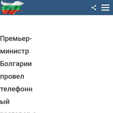
Facebook
Google+
Twitter
Премьер-
YouTube
министр
Instagram
Болгарии
LinkedIn
провел
VK
телефонн
OK
ый