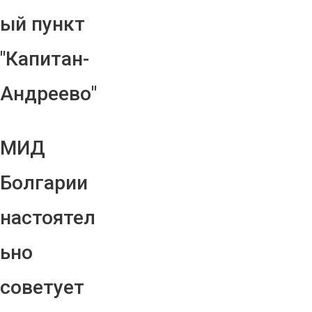
ый пункт
"Капитан-
Андреево"
МИД
Болгарии
настоятел
ьно
советует