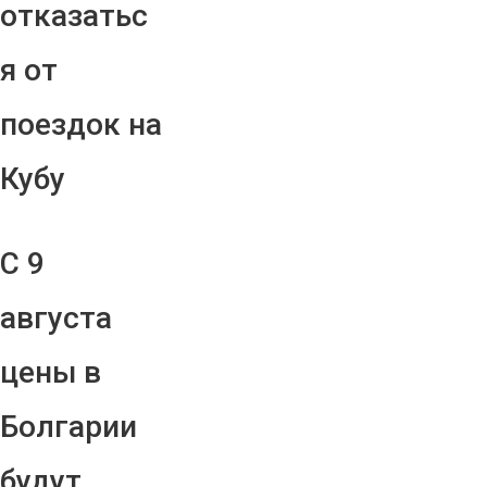
отказатьс
я от
поездок на
Кубу
С 9
августа
цены в
Болгарии
будут