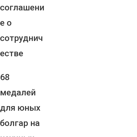
соглашени
е о
сотруднич
естве
68
медалей
для юных
болгар на