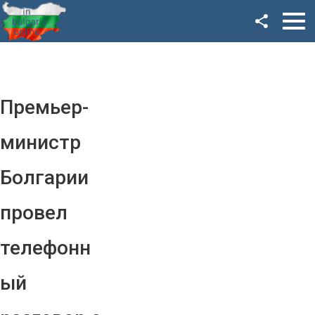
Facebook
Google+
Twitter
Премьер-
YouTube
министр
Instagram
Болгарии
LinkedIn
провел
VK
телефонн
OK
ый