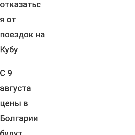
отказатьс
я от
поездок на
Кубу
С 9
августа
цены в
Болгарии
будут