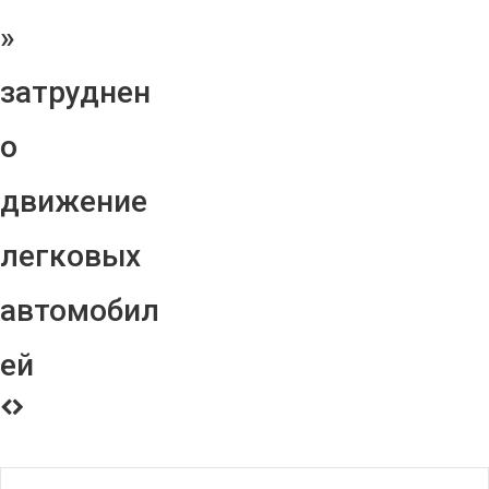
»
затруднен
о
движение
легковых
автомобил
ей