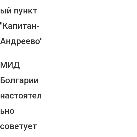
ый пункт
"Капитан-
Андреево"
МИД
Болгарии
настоятел
ьно
советует