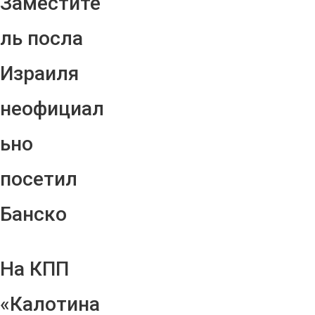
Заместите
ль посла
Израиля
неофициал
ьно
посетил
Банско
На КПП
«Калотина