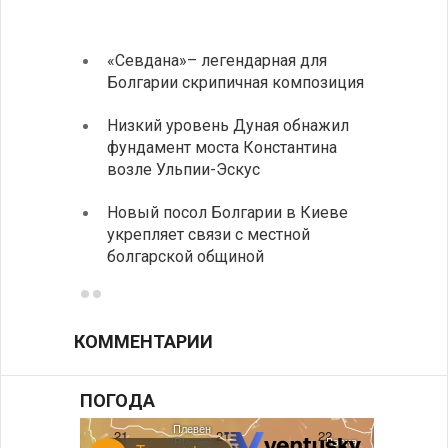
«Севдана»– легендарная для
ИАБЗ 
Болгарии скрипичная композиция
своих
Низкий уровень Дуная обнажил
Легко
фундамент моста Константина
в фин
возле Ульпии-Эскус
Расхо
Новый посол Болгарии в Киеве
вырос
укрепляет связи с местной
средн
болгарской общиной
КОММЕНТАРИИ
ПОГОДА