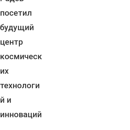
посетил
будущий
центр
космическ
их
технологи
й и
инноваций