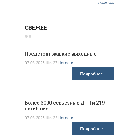
Партнёры
СВЕЖЕЕ
Предстоят жаркие выходные
Добрич в
Болгарии
07-08-2026 Hits:27
Новости
07-08-2026 H
Подробнее...
Более 3000 серьезных ДТП и 219
погибших …
Первые 1
электроп
07-08-2026 Hits:22
Новости
07-08-2026 H
Подробнее...