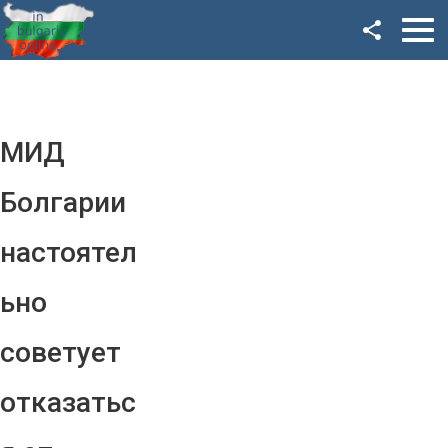
Facebook
Google+
Twitter
МИД
YouTube
Болгарии
Instagram
настоятел
LinkedIn
ьно
VK
советует
OK
отказатьс