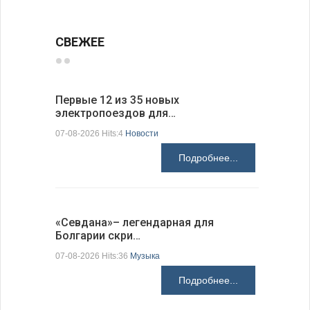
СВЕЖЕЕ
Первые 12 из 35 новых
Низкий у
электропоездов для…
фундаме
07-08-2026 Hits:4
Новости
07-08-2026 H
Подробнее...
«Севдана»– легендарная для
Новый по
Болгарии скри…
укрепляе
07-08-2026 Hits:36
Музыка
07-08-2026 H
Подробнее...