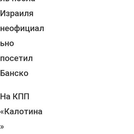
Израиля
неофициал
ьно
посетил
Банско
На КПП
«Калотина
»