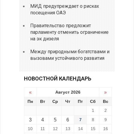
МИД предупреждает о рисках
посещения ОАЭ
Правительство предложит
парламенту отменить ограничение
на эк дизеля
Между природными богатствами и
вызовами устойчивого развития
НОВОСТНОЙ КАЛЕНДАРЬ
«
Август 2026
»
Пн
Вт
Ср
Чт
Пт
Сб
Вс
1
2
3
4
5
6
7
8
9
10
11
12
13
14
15
16