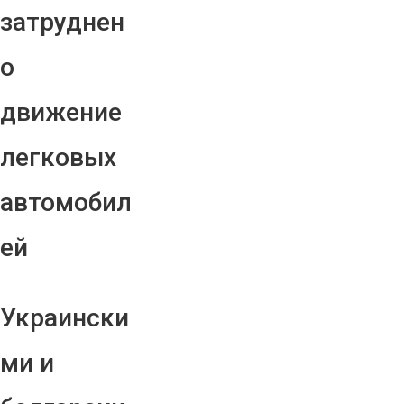
затруднен
о
движение
легковых
автомобил
ей
Украински
ми и