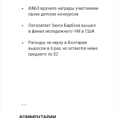
ИАБЗ вручило награды участникам
По-со
своих детских конкурсов
балка
Легкоатлет Зинга Барбоза вышел
У Бол
в финал молодежного ЧМ в США
мощно
«Козл
Расходы на науку в Болгарии
выросли в 6 раз, но остаются ниже
Премь
среднего по ЕС
прове
главо
Премьер
телефон
иностра
Милибэн
правите
сотрудн
КОММЕНТАРИИ