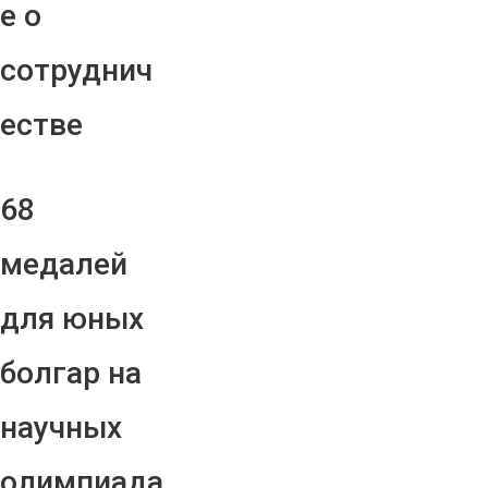
е о
сотруднич
естве
68
медалей
для юных
болгар на
научных
олимпиада