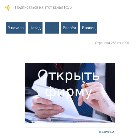
Подписаться на этот канал RSS
В начало
Назад
…
Вперёд
В конец
Страница 286 из 1095
Партнёры