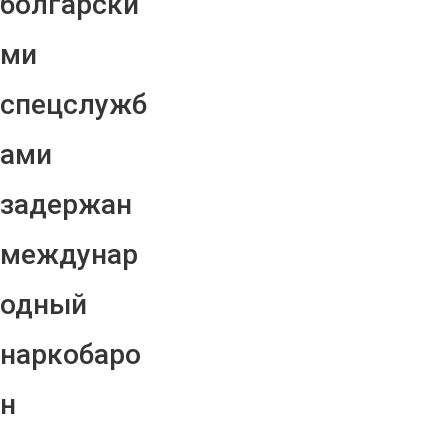
болгарски
ми
спецслужб
ами
задержан
междунар
одный
наркобаро
н