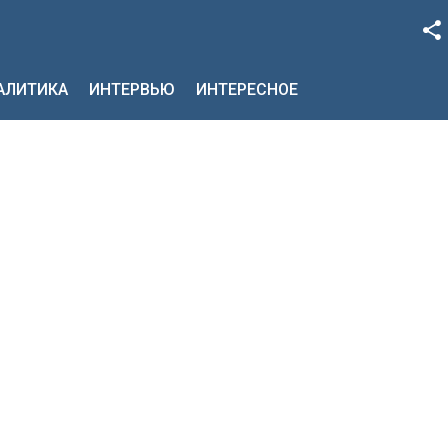
Facebook
НАЛИТИКА
ИНТЕРВЬЮ
ИНТЕРЕСНОЕ
Google+
Twitter
YouTube
Instagram
LinkedIn
VK
OK