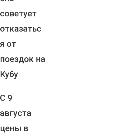
советует
отказатьс
я от
поездок на
Кубу
С 9
августа
цены в