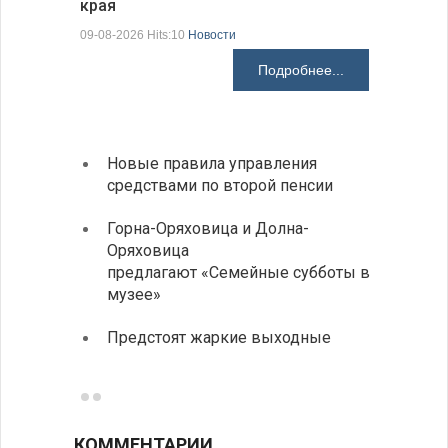
края
В Болгар
на пер…
09-08-2026 Hits:10
Новости
08-08-2026 H
Подробнее...
Новые правила управления
Более
средствами по второй пенсии
погиб
дорог
Горна-Оряховица и Долна-
Оряховица
Добри
предлагают «Семейные субботы в
Болга
музее»
Первы
Предстоят жаркие выходные
элект
готов
КОММЕНТАРИИ