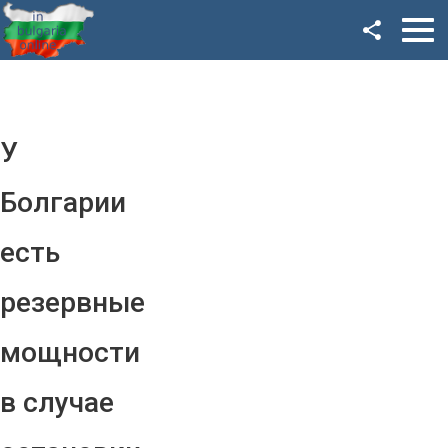
Facebook
Google+
Twitter
У
YouTube
Болгарии
Instagram
есть
LinkedIn
резервные
VK
мощности
OK
в случае