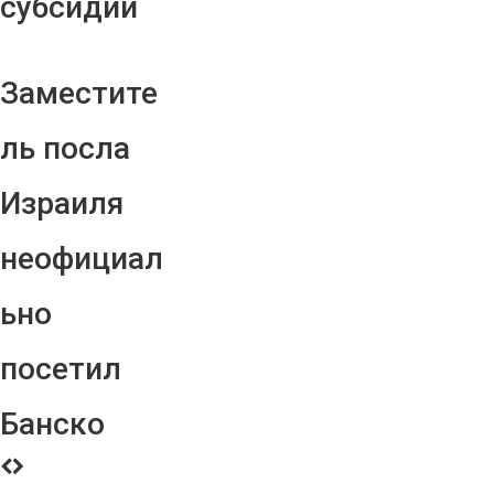
субсидий
Заместите
ль посла
Израиля
неофициал
ьно
посетил
Банско