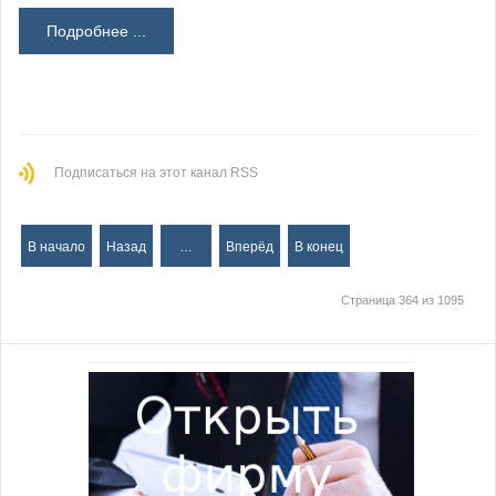
Подробнее ...
Подписаться на этот канал RSS
В начало
Назад
…
Вперёд
В конец
Страница 364 из 1095