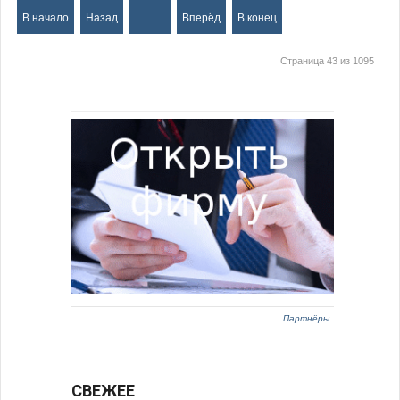
В начало
Назад
…
Вперёд
В конец
Страница 43 из 1095
Партнёры
СВЕЖЕЕ