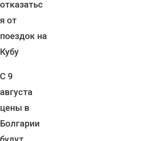
отказатьс
я от
поездок на
Кубу
С 9
августа
цены в
Болгарии
будут