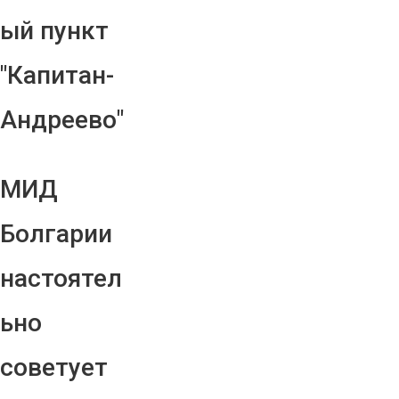
ый пункт
"Капитан-
Андреево"
МИД
Болгарии
настоятел
ьно
советует