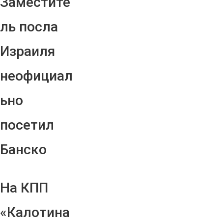
Заместите
ль посла
Израиля
неофициал
ьно
посетил
Банско
На КПП
«Калотина