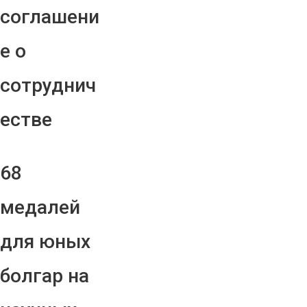
соглашени
е о
сотруднич
естве
68
медалей
для юных
болгар на