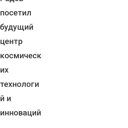
посетил
будущий
центр
космическ
их
технологи
й и
инноваций