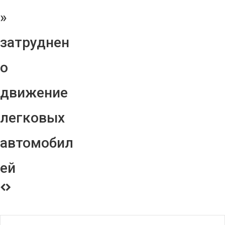
»
затруднен
о
движение
легковых
автомобил
ей