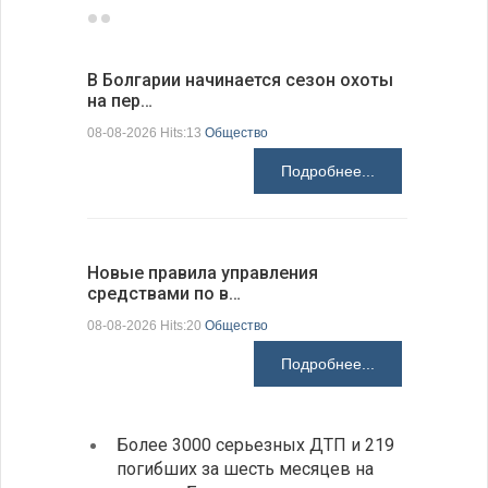
В Болгарии начинается сезон охоты
Горна-Ор
на пер…
предла…
08-08-2026 Hits:13
Общество
08-08-2026 H
Подробнее...
Новые правила управления
Предстоя
средствами по в…
07-08-2026 H
08-08-2026 Hits:20
Общество
Подробнее...
Более 3000 серьезных ДТП и 219
«Севд
погибших за шесть месяцев на
Болга