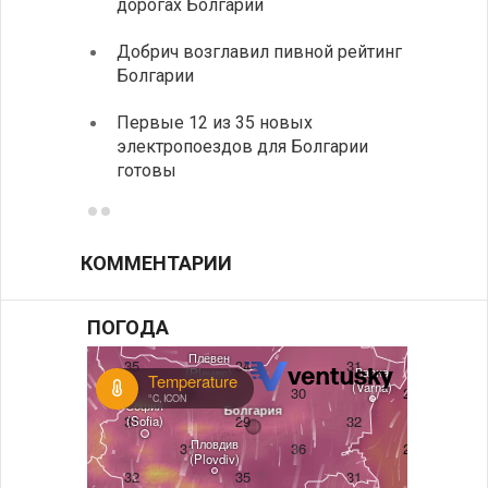
дорогах Болгарии
Низки
Добрич возглавил пивной рейтинг
фунда
Болгарии
возле
Первые 12 из 35 новых
Новый
электропоездов для Болгарии
укреп
готовы
болга
КОММЕНТАРИИ
ПОГОДА