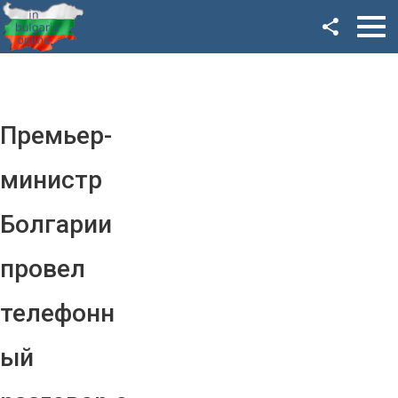
Facebook
Google+
Twitter
Премьер-
YouTube
министр
Instagram
Болгарии
LinkedIn
провел
VK
телефонн
OK
ый