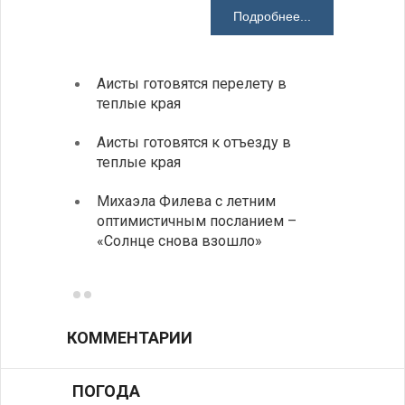
Подробнее...
Аисты готовятся перелету в
В Бол
теплые края
охоты
Аисты готовятся к отъезду в
Новые
теплые края
средс
Михаэла Филева с летним
Горна
оптимистичным посланием –
Оряхо
«Солнце снова взошло»
предл
музее
КОММЕНТАРИИ
ПОГОДА