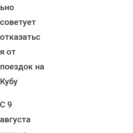
ьно
советует
отказатьс
я от
поездок на
Кубу
С 9
августа