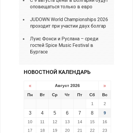
С 9 августа цены в Болгарии будут
оповещаться только в евро
JUDOWN World Championships 2026
проходит при участии двух болгар
Луис Фонси и Руслана – среди
гостей Spice Music Festival в
Бургасе
НОВОСТНОЙ КАЛЕНДАРЬ
«
Август 2026
»
Пн
Вт
Ср
Чт
Пт
Сб
Вс
1
2
3
4
5
6
7
8
9
10
11
12
13
14
15
16
17
18
19
20
21
22
23