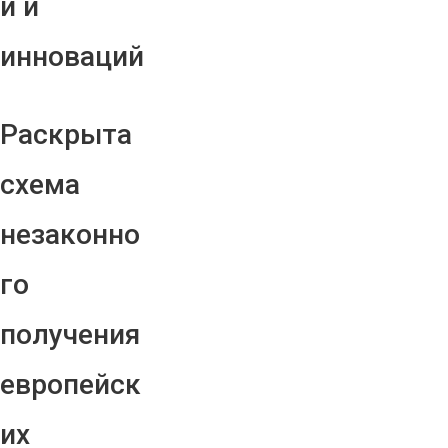
й и
инноваций
Раскрыта
схема
незаконно
го
получения
европейск
их