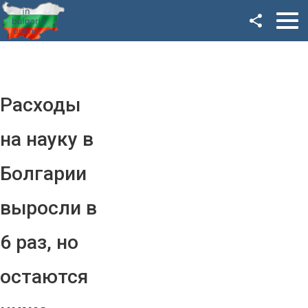
Facebook
Google+
Twitter
Расходы
YouTube
на науку в
Instagram
Болгарии
LinkedIn
выросли в
VK
6 раз, но
OK
остаются