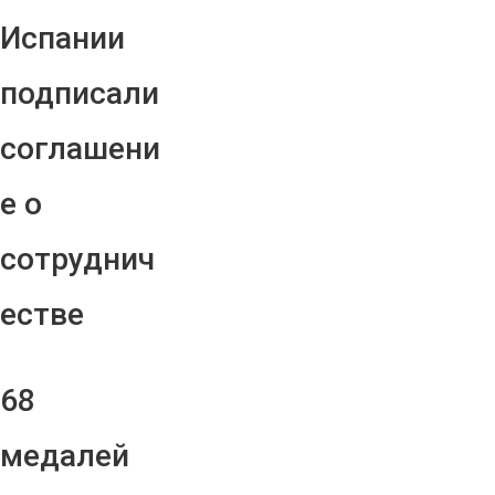
Испании
подписали
соглашени
е о
сотруднич
естве
68
медалей