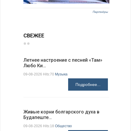
Партнёры
СВЕЖЕЕ
Летнее настроение с песней «Там»
«Забытые
Любо Ки…
через 6…
09-08-2026 Hits:70
Музыка
09-08-2026 H
Подробнее...
Живые корни болгарского духа в
Письма в
Будапеште…
09-08-2026 H
09-08-2026 Hits:18
Общество