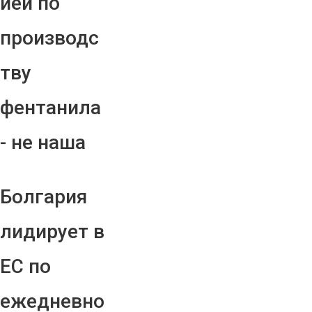
ией по
производс
тву
фентанила
- не наша
Болгария
лидирует в
ЕС по
ежедневно