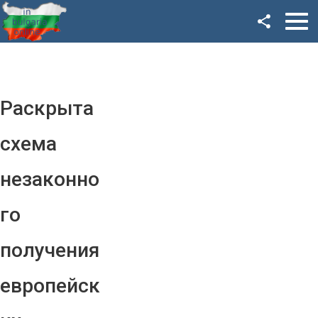
Facebook
Google+
Twitter
Раскрыта
YouTube
схема
Instagram
незаконно
LinkedIn
го
VK
получения
OK
европейск