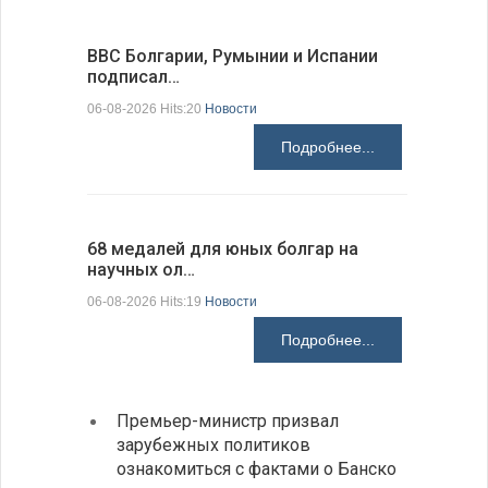
ВВС Болгарии, Румынии и Испании
Gallup: 
подписал…
также и…
06-08-2026 Hits:20
Новости
06-08-2026 H
Подробнее...
68 медалей для юных болгар на
Ледокол 
научных ол…
пришварт
06-08-2026 Hits:19
Новости
06-08-2026 H
Подробнее...
Премьер-министр призвал
Замес
зарубежных политиков
неофи
ознакомиться с фактами о Банско