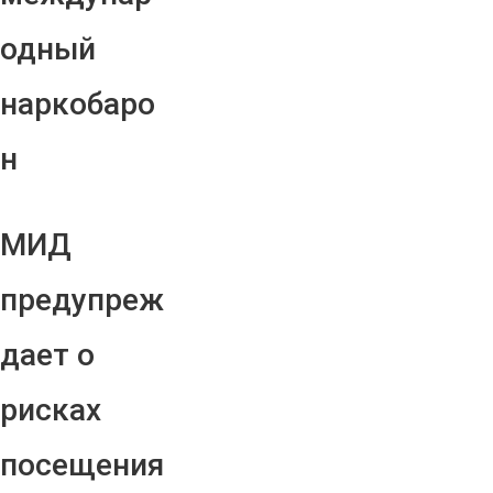
одный
наркобаро
н
МИД
предупреж
дает о
рисках
посещения