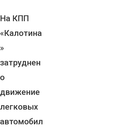
На КПП
«Калотина
»
затруднен
о
движение
легковых
автомобил