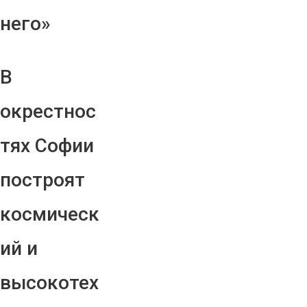
него»
В
окрестнос
тях Софии
построят
космическ
ий и
высокотех