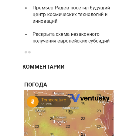
На КП
Премьер Радев посетил будущий
движе
центр космических технологий и
Украи
инноваций
спецс
Раскрыта схема незаконного
между
получения европейских субсидий
КОММЕНТАРИИ
ПОГОДА