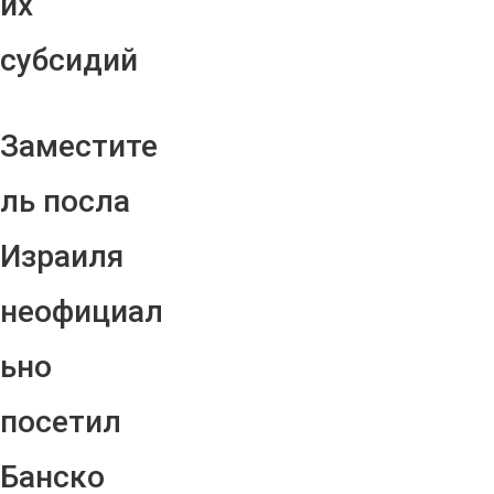
их
субсидий
Заместите
ль посла
Израиля
неофициал
ьно
посетил
Банско