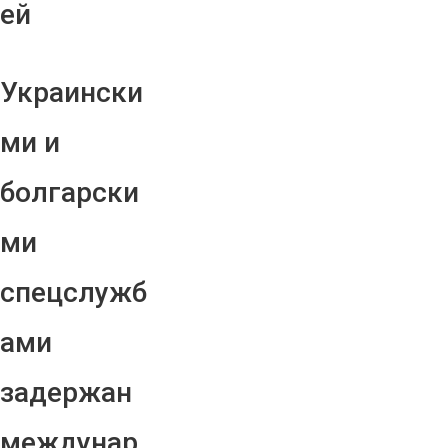
ей
Украински
ми и
болгарски
ми
спецслужб
ами
задержан
междунар