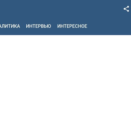
Facebook
НАЛИТИКА
ИНТЕРВЬЮ
ИНТЕРЕСНОЕ
Google+
Twitter
YouTube
Instagram
LinkedIn
VK
OK