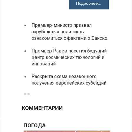
Подробнее...
Премьер-министр призвал
Замес
зарубежных политиков
неофи
ознакомиться с фактами о Банско
На КП
Премьер Радев посетил будущий
движе
центр космических технологий и
Украи
инноваций
спецс
Раскрыта схема незаконного
между
получения европейских субсидий
КОММЕНТАРИИ
ПОГОДА