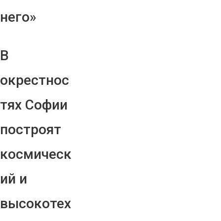
него»
В
окрестнос
тях Софии
построят
космическ
ий и
высокотех