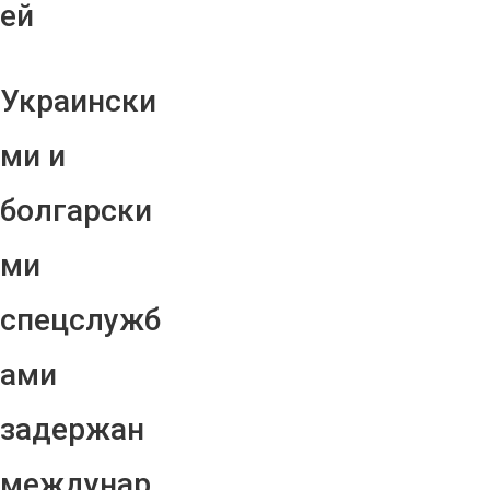
ей
Украински
ми и
болгарски
ми
спецслужб
ами
задержан
междунар