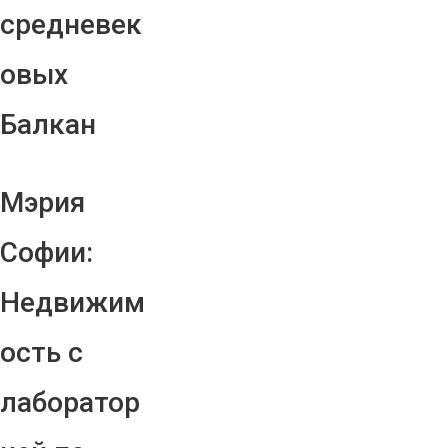
средневек
овых
Балкан
Мэрия
Софии:
Недвижим
ость с
лаборатор