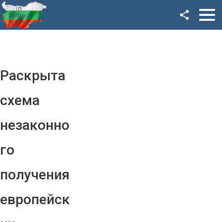
Facebook
Google+
Twitter
Раскрыта
YouTube
схема
Instagram
незаконно
LinkedIn
го
VK
получения
OK
европейск