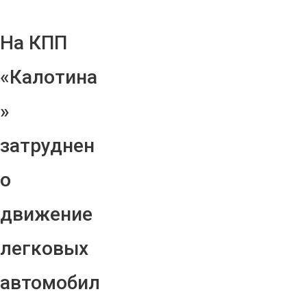
На КПП
«Калотина
»
затруднен
о
движение
легковых
автомобил