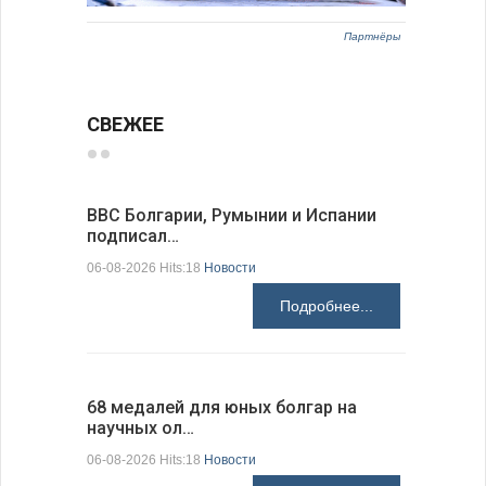
Партнёры
СВЕЖЕЕ
ВВС Болгарии, Румынии и Испании
Gallup: 
подписал…
также и…
06-08-2026 Hits:18
Новости
06-08-2026 H
Подробнее...
68 медалей для юных болгар на
Ледокол 
научных ол…
пришварт
06-08-2026 Hits:18
Новости
06-08-2026 H