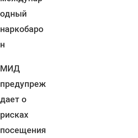
одный
наркобаро
н
МИД
предупреж
дает о
рисках
посещения