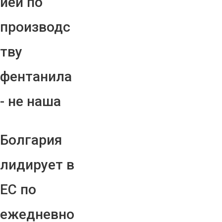
ией по
производс
тву
фентанила
- не наша
Болгария
лидирует в
ЕС по
ежедневно