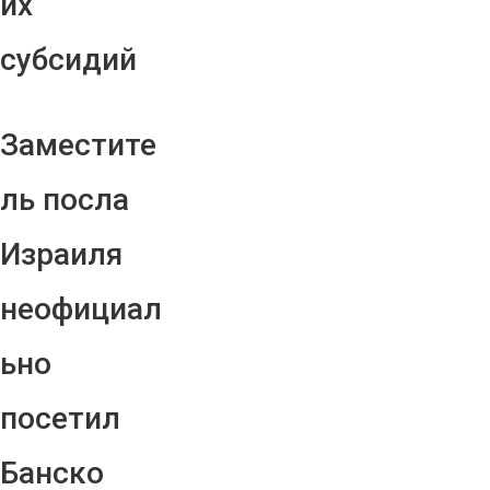
их
субсидий
Заместите
ль посла
Израиля
неофициал
ьно
посетил
Банско