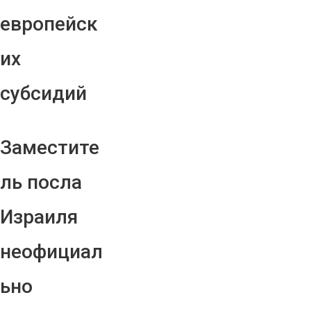
европейск
их
субсидий
Заместите
ль посла
Израиля
неофициал
ьно