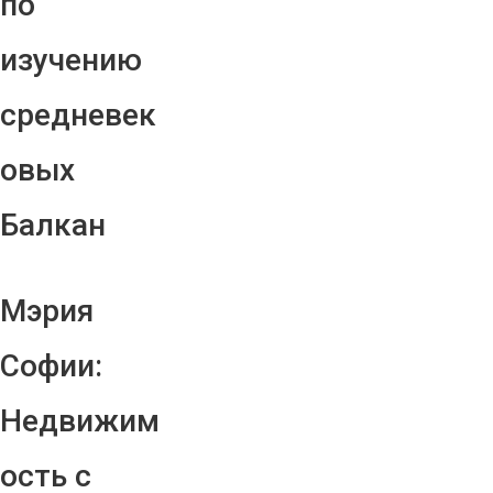
по
изучению
средневек
овых
Балкан
Мэрия
Софии:
Недвижим
ость с