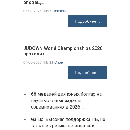
оповещ…
Spic…
07-08-2026 Hits:5
Новости
07-08-2026 H
Подробнее...
JUDOWN World Championships 2026
ВВС Болг
проходит…
подписа
07-08-2026 Hits:11
Спорт
06-08-2026 H
Подробнее...
68 медалей для юных болгар на
Премь
научных олимпиадах и
заруб
соревнованиях в 2026 г.
ознак
Gallup: Высокая поддержка ПБ, но
Премь
также и критика ее внешней
центр