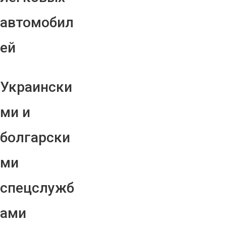
автомобил
ей
Украински
ми и
болгарски
ми
спецслужб
ами