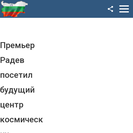
Facebook
Google+
Twitter
Премьер
YouTube
Радев
Instagram
посетил
LinkedIn
будущий
VK
центр
OK
космическ