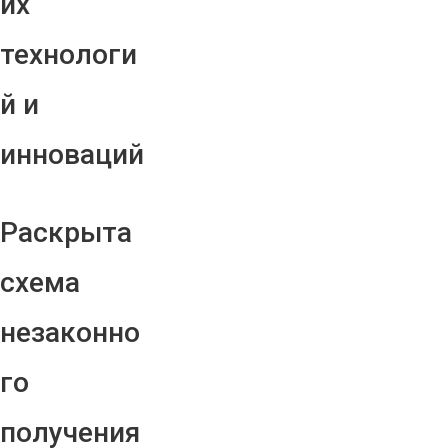
их
технологи
й и
инноваций
Раскрыта
схема
незаконно
го
получения