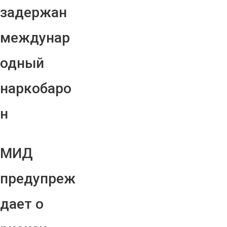
задержан
междунар
одный
наркобаро
н
МИД
предупреж
дает о