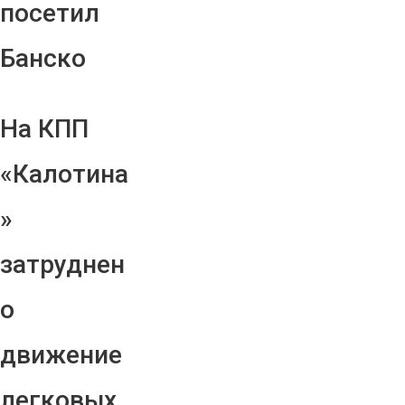
посетил
Банско
На КПП
«Калотина
»
затруднен
о
движение
легковых