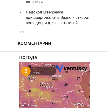
политики
иннов
Ледокол Greenpeace
Раскр
пришвартовался в Варне и откроет
получ
свои двери для посетителей
КОММЕНТАРИИ
ПОГОДА