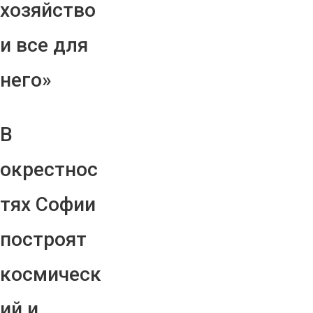
хозяйство
и все для
него»
В
окрестнос
тях Софии
построят
космическ
ий и