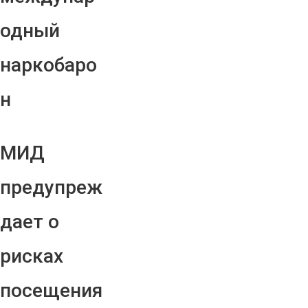
одный
наркобаро
н
МИД
предупреж
дает о
рисках
посещения