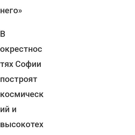
него»
В
окрестнос
тях Софии
построят
космическ
ий и
высокотех