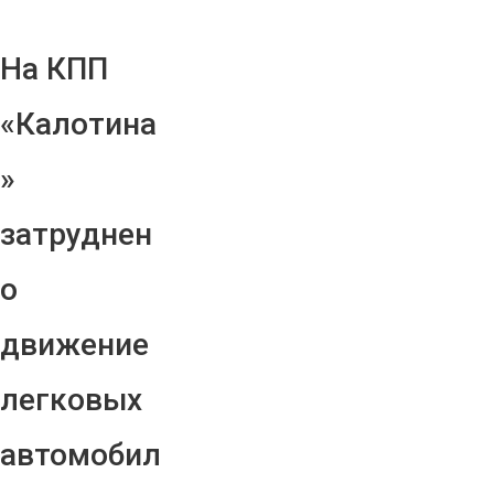
На КПП
«Калотина
»
затруднен
о
движение
легковых
автомобил