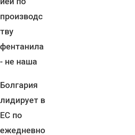
ией по
производс
тву
фентанила
- не наша
Болгария
лидирует в
ЕС по
ежедневно