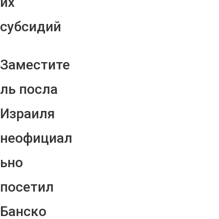
их
субсидий
Заместите
ль посла
Израиля
неофициал
ьно
посетил
Банско