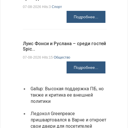
07-08-2026 Hits:3
Спорт
06-08-2026 H
Подробнее...
Луис Фонси и Руслана – среди гостей
68 медал
Spic…
научных 
07-08-2026 Hits:15
Общество
06-08-2026 H
Подробнее...
Gallup: Высокая поддержка ПБ, но
Премь
также и критика ее внешней
центр
политики
иннов
Ледокол Greenpeace
Раскр
пришвартовался в Варне и откроет
получ
свои двери для посетителей