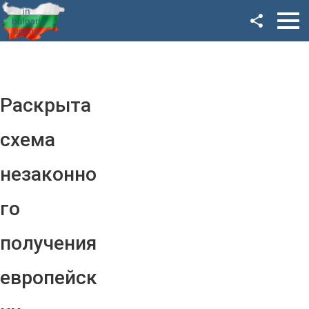
Facebook
Google+
Twitter
Раскрыта
YouTube
схема
Instagram
незаконно
LinkedIn
го
VK
получения
OK
европейск