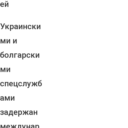
ей
Украински
ми и
болгарски
ми
спецслужб
ами
задержан
междунар