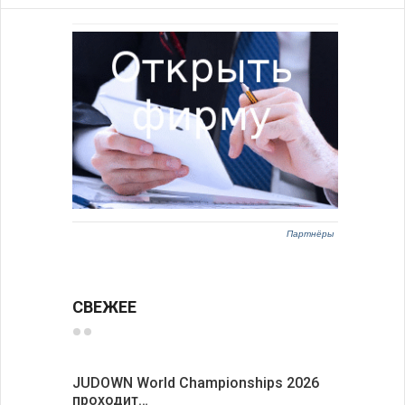
Партнёры
СВЕЖЕЕ
JUDOWN World Championships 2026
ВВС Болг
проходит…
подписа