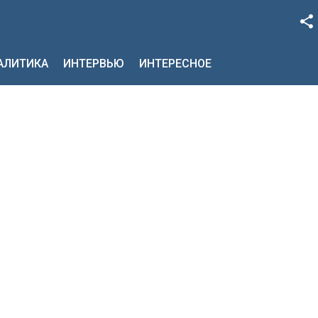
Facebook
НАЛИТИКА
ИНТЕРВЬЮ
ИНТЕРЕСНОЕ
Google+
Twitter
YouTube
Instagram
LinkedIn
VK
OK