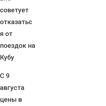
советует
отказатьс
я от
поездок на
Кубу
С 9
августа
цены в