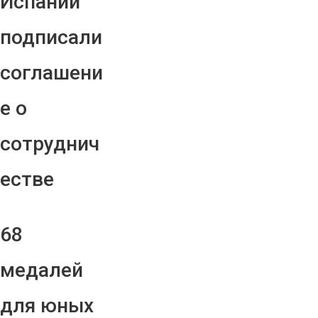
Испании
подписали
соглашени
е о
сотруднич
естве
68
медалей
для юных