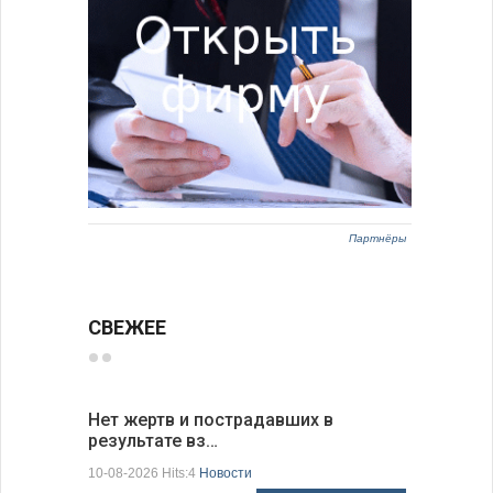
Партнёры
СВЕЖЕЕ
Нет жертв и пострадавших в
Ведется 
результате вз…
дроном…
10-08-2026 Hits:4
Новости
10-08-2026 H