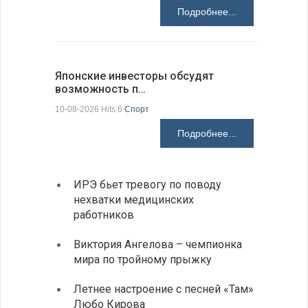
Подробнее...
Японские инвесторы обсудят
На пункт
возможность п…
Андреев
10-08-2026 Hits:6
Спорт
10-08-2026 H
Подробнее...
ИРЭ бьет тревогу по поводу
Живые
нехватки медицинских
Будап
работников
Тошо
Виктория Ангелова – чемпионка
«Забы
мира по тройному прыжку
путеш
духов
Летнее настроение с песней «Там»
Любо Кирова
Письм