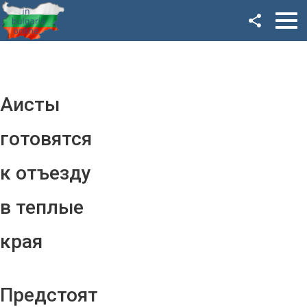
Facebook
Google+
Twitter
Аисты
YouTube
готовятся
Instagram
к отъезду
LinkedIn
в теплые
VK
края
OK
Предстоят