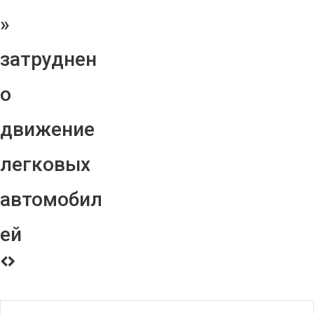
»
затруднен
о
движение
легковых
автомобил
ей