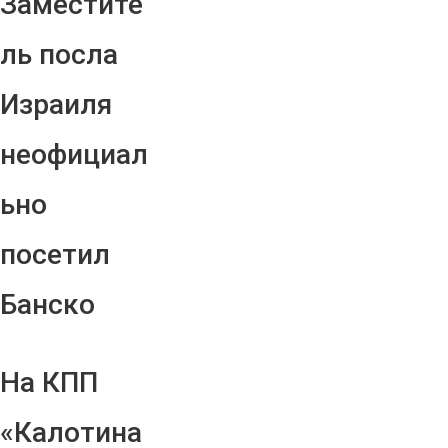
Заместите
ль посла
Израиля
неофициал
ьно
посетил
Банско
На КПП
«Калотина