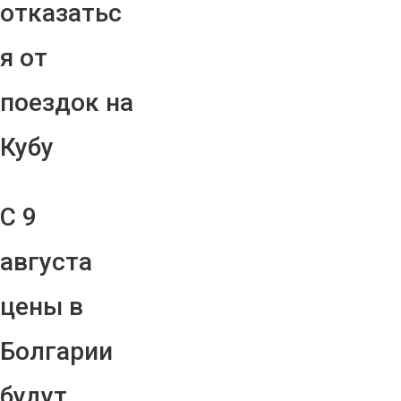
отказатьс
я от
поездок на
Кубу
С 9
августа
цены в
Болгарии
будут