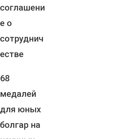
соглашени
е о
сотруднич
естве
68
медалей
для юных
болгар на