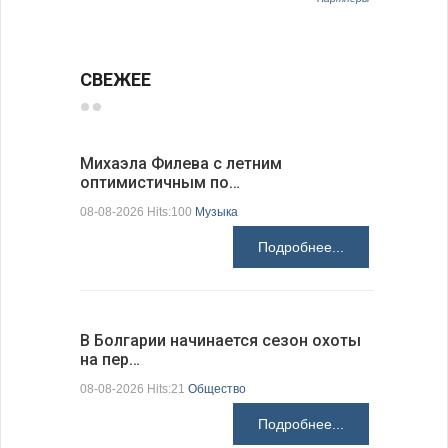
СВЕЖЕЕ
Михаэла Филева с летним
Новые пр
оптимистичным по…
средства
08-08-2026 Hits:100
Музыка
08-08-2026 H
Подробнее...
В Болгарии начинается сезон охоты
Горна-Ор
на пер…
предла…
08-08-2026 Hits:21
Общество
08-08-2026 H
Подробнее...