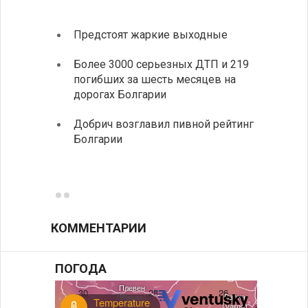
Предстоят жаркие выходные
Первы
элект
Более 3000 серьезных ДТП и 219
готов
погибших за шесть месяцев на
дорогах Болгарии
«Севд
Болга
Добрич возглавил пивной рейтинг
Болгарии
Низки
фунда
возле
КОММЕНТАРИИ
ПОГОДА