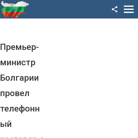
Facebook
Google+
Twitter
Премьер-
YouTube
министр
Instagram
Болгарии
LinkedIn
провел
VK
телефонн
OK
ый