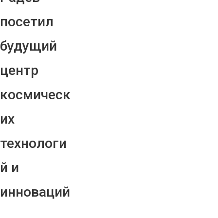
посетил
будущий
центр
космическ
их
технологи
й и
инноваций