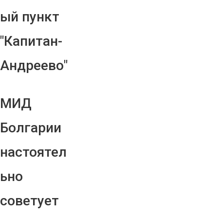
ый пункт
"Капитан-
Андреево"
МИД
Болгарии
настоятел
ьно
советует