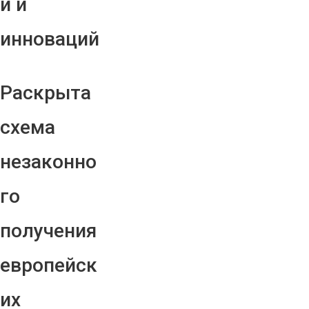
й и
инноваций
Раскрыта
схема
незаконно
го
получения
европейск
их