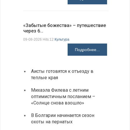
Аисты го
«Забытые божества» – путешествие
края
через 6…
09-08-2026 H
09-08-2026 Hits:12
Культура
Подробнее...
Аисты готовятся к отъезду в
Новые
теплые края
средс
Михаэла Филева с летним
Горна
оптимистичным посланием –
Оряхо
«Солнце снова взошло»
предл
музее
В Болгарии начинается сезон
охоты на пернатых
Предс