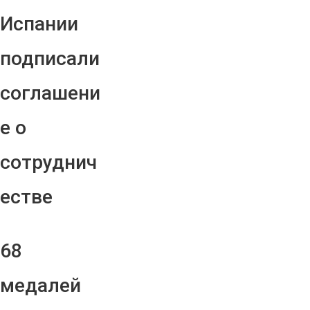
Испании
подписали
соглашени
е о
сотруднич
естве
68
медалей