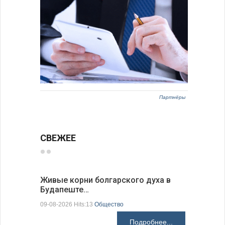
Партнёры
СВЕЖЕЕ
Живые корни болгарского духа в
Письма в
Будапеште…
09-08-2026 H
09-08-2026 Hits:13
Общество
Подробнее...