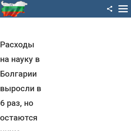
Facebook
Google+
Twitter
Расходы
YouTube
на науку в
Instagram
Болгарии
LinkedIn
выросли в
VK
6 раз, но
OK
остаются