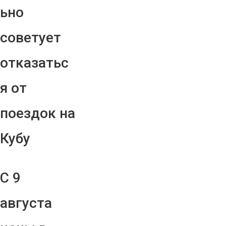
ьно
советует
отказатьс
я от
поездок на
Кубу
С 9
августа