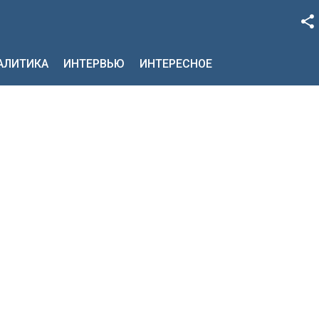
Facebook
НАЛИТИКА
ИНТЕРВЬЮ
ИНТЕРЕСНОЕ
Google+
Twitter
YouTube
Instagram
LinkedIn
VK
OK