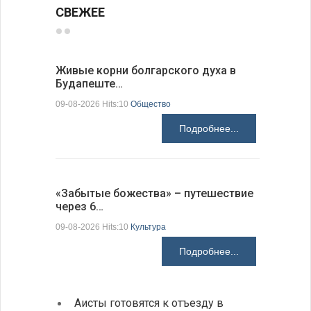
СВЕЖЕЕ
Живые корни болгарского духа в
Письма в
Будапеште…
09-08-2026 H
09-08-2026 Hits:10
Общество
Подробнее...
Аисты го
«Забытые божества» – путешествие
края
через 6…
09-08-2026 H
09-08-2026 Hits:10
Культура
Подробнее...
Аисты готовятся к отъезду в
Новые