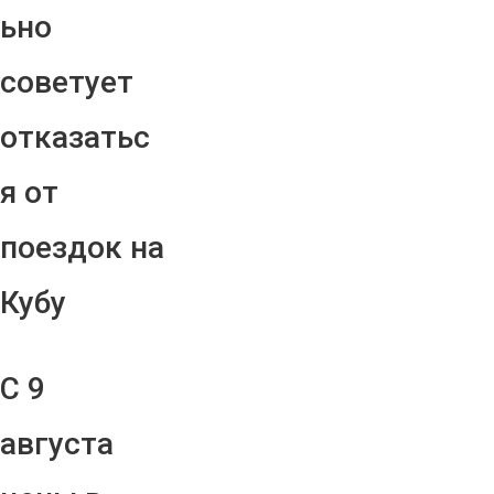
ьно
советует
отказатьс
я от
поездок на
Кубу
С 9
августа