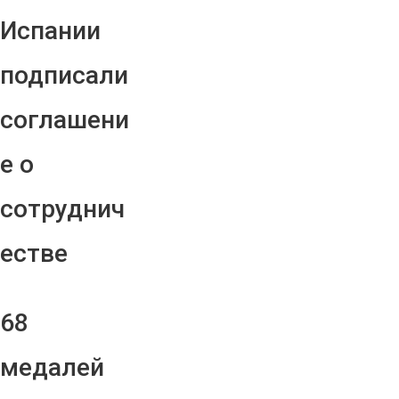
Испании
подписали
соглашени
е о
сотруднич
естве
68
медалей