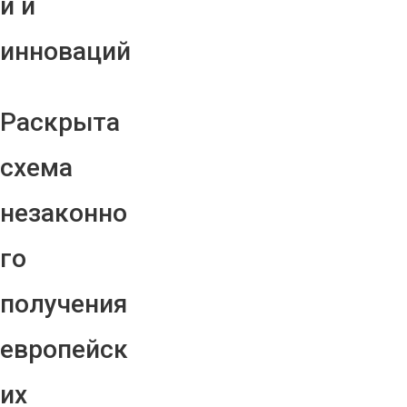
й и
инноваций
Раскрыта
схема
незаконно
го
получения
европейск
их