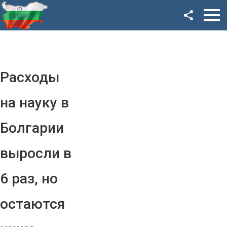
Facebook
Google+
Twitter
Расходы
YouTube
на науку в
Instagram
Болгарии
LinkedIn
выросли в
VK
6 раз, но
OK
остаются