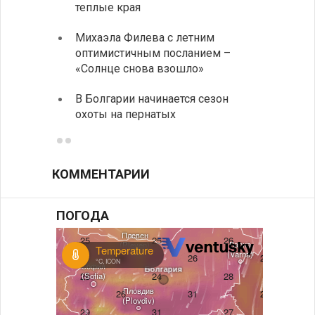
теплые края
средс
Михаэла Филева с летним
Горна
оптимистичным посланием –
Оряхо
«Солнце снова взошло»
предл
музее
В Болгарии начинается сезон
охоты на пернатых
Предс
КОММЕНТАРИИ
ПОГОДА