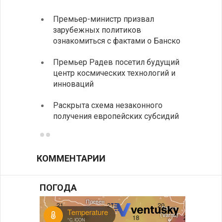
Премьер-министр призвал
Замес
зарубежных политиков
неофи
ознакомиться с фактами о Банско
На КП
Премьер Радев посетил будущий
движе
центр космических технологий и
Украи
инноваций
спецс
Раскрыта схема незаконного
между
получения европейских субсидий
КОММЕНТАРИИ
ПОГОДА