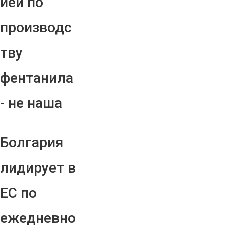
ией по
производс
тву
фентанила
- не наша
Болгария
лидирует в
ЕС по
ежедневно