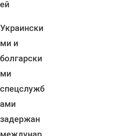
ей
Украински
ми и
болгарски
ми
спецслужб
ами
задержан
междунар