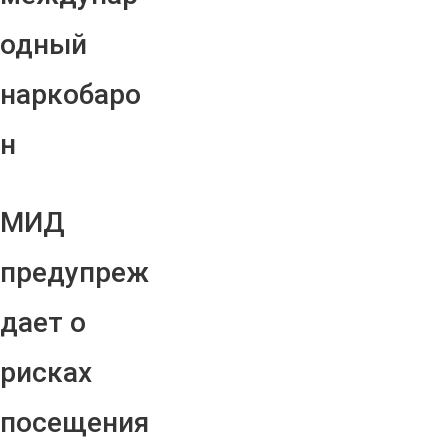
одный
наркобаро
н
МИД
предупреж
дает о
рисках
посещения