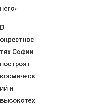
него»
В
окрестнос
тях Софии
построят
космическ
ий и
высокотех