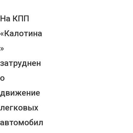
На КПП
«Калотина
»
затруднен
о
движение
легковых
автомобил