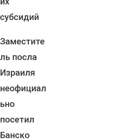
их
субсидий
Заместите
ль посла
Израиля
неофициал
ьно
посетил
Банско