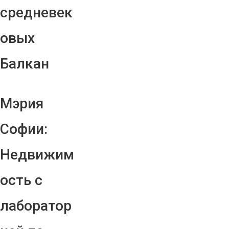
средневек
овых
Балкан
Мэрия
Софии:
Недвижим
ость с
лаборатор