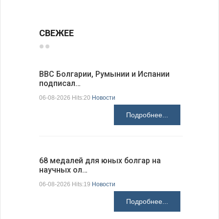
СВЕЖЕЕ
ВВС Болгарии, Румынии и Испании
Gallup: 
подписал…
также и…
06-08-2026 Hits:20
Новости
06-08-2026 H
Подробнее...
68 медалей для юных болгар на
Ледокол 
научных ол…
пришварт
06-08-2026 Hits:19
Новости
06-08-2026 H
Подробнее...