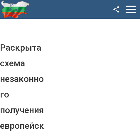
Facebook
Google+
Twitter
Раскрыта
YouTube
схема
Instagram
незаконно
LinkedIn
го
VK
получения
OK
европейск