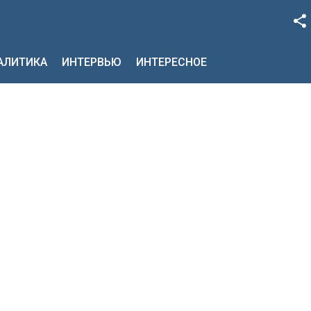
Facebook
НАЛИТИКА
ИНТЕРВЬЮ
ИНТЕРЕСНОЕ
Google+
Twitter
YouTube
Instagram
LinkedIn
VK
OK