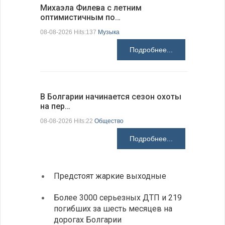
Михаэла Филева с летним
Новые пр
оптимистичным по…
средства
08-08-2026 Hits:137
Музыка
08-08-2026 H
Подробнее...
В Болгарии начинается сезон охоты
Горна-Ор
на пер…
предла…
08-08-2026 Hits:22
Общество
08-08-2026 H
Подробнее...
Предстоят жаркие выходные
Первы
элект
Более 3000 серьезных ДТП и 219
готов
погибших за шесть месяцев на
дорогах Болгарии
«Севд