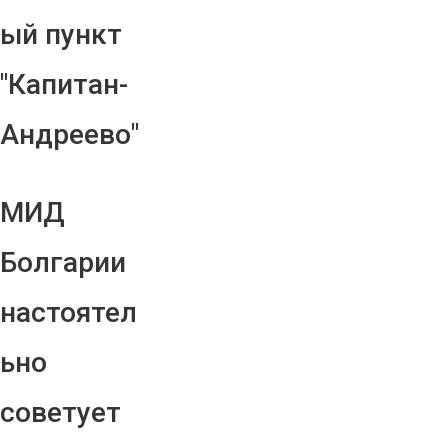
ый пункт
"Капитан-
Андреево"
МИД
Болгарии
настоятел
ьно
советует