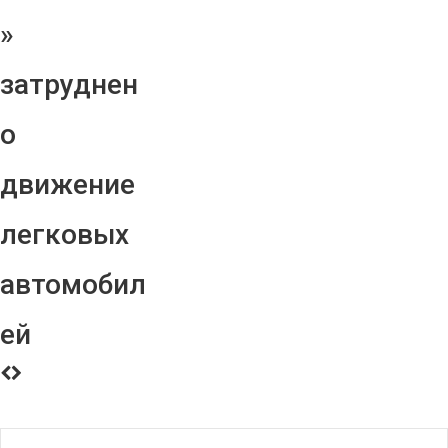
»
затруднен
о
движение
легковых
автомобил
ей