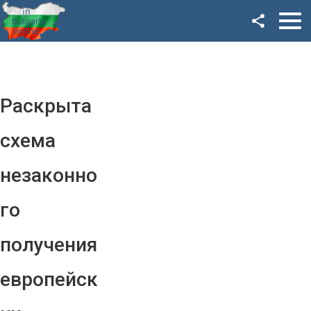
Facebook
Google+
Twitter
Раскрыта
YouTube
схема
Instagram
незаконно
LinkedIn
го
VK
получения
OK
европейск