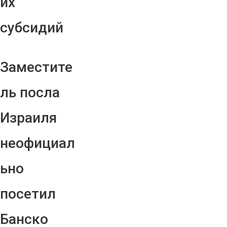
их
субсидий
Заместите
ль посла
Израиля
неофициал
ьно
посетил
Банско