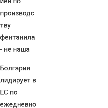
ией по
производс
тву
фентанила
- не наша
Болгария
лидирует в
ЕС по
ежедневно