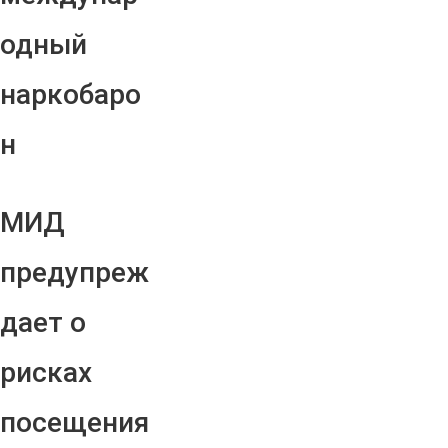
одный
наркобаро
н
МИД
предупреж
дает о
рисках
посещения