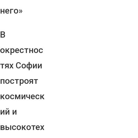
него»
В
окрестнос
тях Софии
построят
космическ
ий и
высокотех