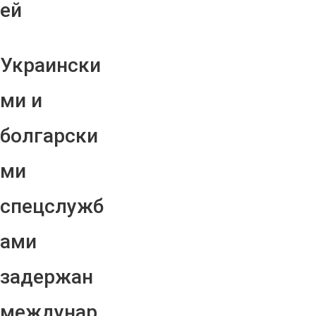
ей
Украински
ми и
болгарски
ми
спецслужб
ами
задержан
междунар