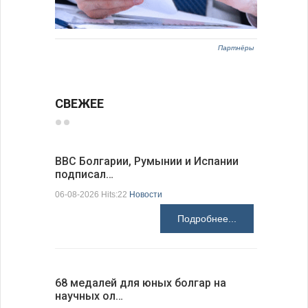
Партнёры
СВЕЖЕЕ
ВВС Болгарии, Румынии и Испании
Gallup: 
подписал…
также и…
06-08-2026 Hits:22
Новости
06-08-2026 H
Подробнее...
68 медалей для юных болгар на
Ледокол 
научных ол…
пришварт