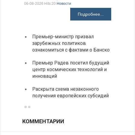
06-08-2026 Hits:20
Новости
06-08-2026 H
Подробнее...
Премьер-министр призвал
Замес
зарубежных политиков
неофи
ознакомиться с фактами о Банско
На КП
Премьер Радев посетил будущий
движе
центр космических технологий и
Украи
инноваций
спецс
Раскрыта схема незаконного
между
получения европейских субсидий
КОММЕНТАРИИ