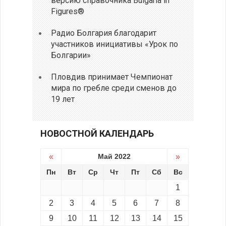
версию справочника Bulgaria in
Figures®
Радио Болгария благодарит
участников инициативы «Урок по
Болгарии»
Пловдив принимает Чемпионат
мира по гребле среди сменов до
19 лет
НОВОСТНОЙ КАЛЕНДАРЬ
«
Май 2022
»
Пн
Вт
Ср
Чт
Пт
Сб
Вс
1
2
3
4
5
6
7
8
9
10
11
12
13
14
15