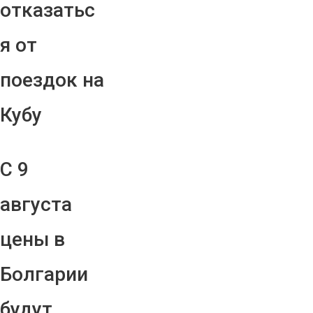
отказатьс
я от
поездок на
Кубу
С 9
августа
цены в
Болгарии
будут