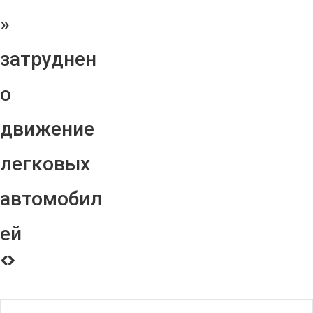
»
затруднен
о
движение
легковых
автомобил
ей