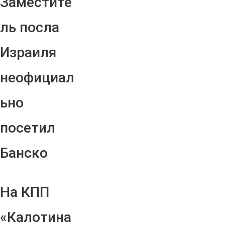
Заместите
ль посла
Израиля
неофициал
ьно
посетил
Банско
На КПП
«Калотина