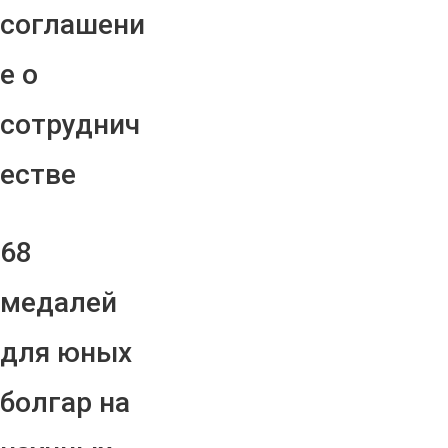
соглашени
е о
сотруднич
естве
68
медалей
для юных
болгар на