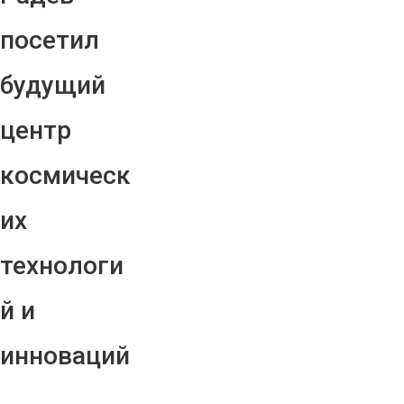
посетил
будущий
центр
космическ
их
технологи
й и
инноваций