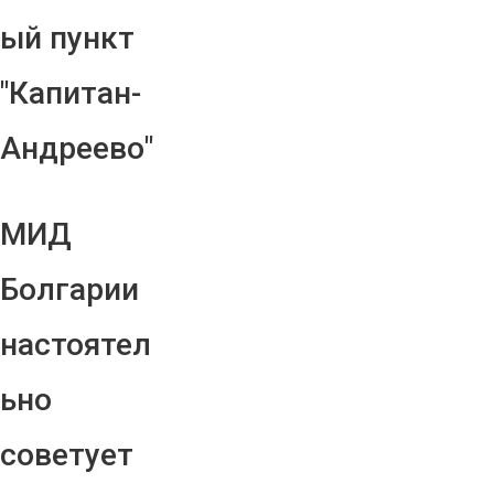
ый пункт
"Капитан-
Андреево"
МИД
Болгарии
настоятел
ьно
советует