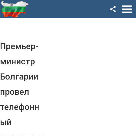
Facebook
Google+
Twitter
Премьер-
YouTube
министр
Instagram
Болгарии
LinkedIn
провел
VK
телефонн
OK
ый