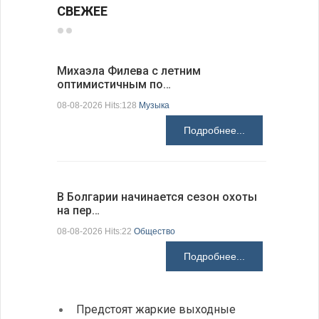
СВЕЖЕЕ
Михаэла Филева с летним
Новые пр
оптимистичным по…
средства
08-08-2026 Hits:128
Музыка
08-08-2026 H
Подробнее...
В Болгарии начинается сезон охоты
Горна-Ор
на пер…
предла…
08-08-2026 Hits:22
Общество
08-08-2026 H
Подробнее...
Предстоят жаркие выходные
Первы