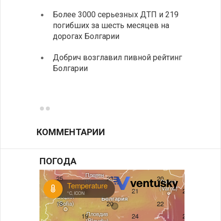
элект
Более 3000 серьезных ДТП и 219
готов
погибших за шесть месяцев на
дорогах Болгарии
«Севд
Болга
Добрич возглавил пивной рейтинг
Болгарии
Низки
фунда
возле
КОММЕНТАРИИ
ПОГОДА