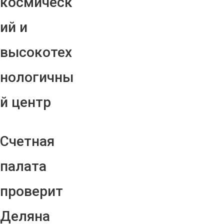
космическ
ий и
высокотех
нологичны
й центр
Счетная
палата
проверит
Деляна