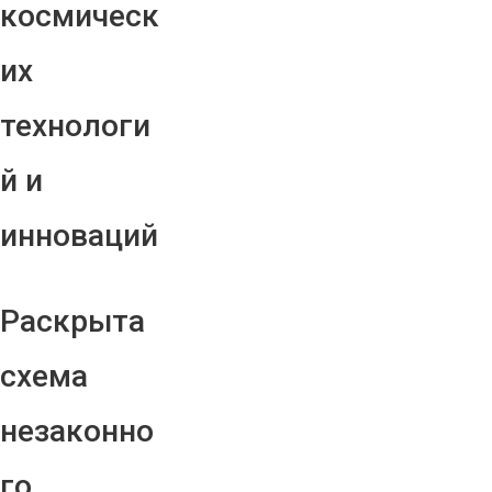
космическ
их
технологи
й и
инноваций
Раскрыта
схема
незаконно
го