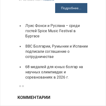
Подробнее...
Луис Фонси и Руслана – среди
Gallu
гостей Spice Music Festival в
также
Бургасе
полит
ВВС Болгарии, Румынии и Испании
Ледок
подписали соглашение о
пришв
сотрудничестве
свои 
68 медалей для юных болгар на
Премь
научных олимпиадах и
заруб
соревнованиях в 2026 г.
ознак
КОММЕНТАРИИ