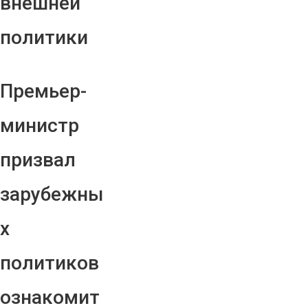
внешней
политики
Премьер-
министр
призвал
зарубежны
х
политиков
ознакомит