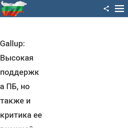
Facebook
Google+
Twitter
Gallup:
YouTube
Высокая
Instagram
поддержк
LinkedIn
а ПБ, но
VK
также и
OK
критика ее