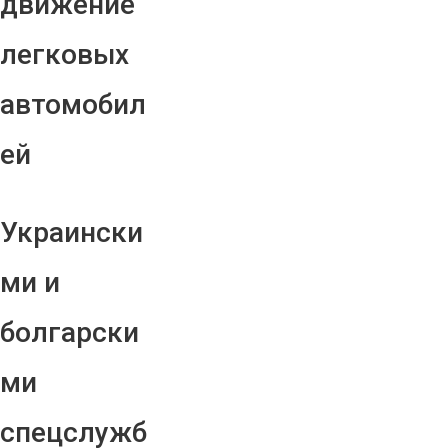
движение
легковых
автомобил
ей
Украински
ми и
болгарски
ми
спецслужб