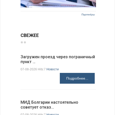
Партнёры
СВЕЖЕЕ
Загружен проезд через пограничный
С 9 авгус
пункт …
оповещ…
07-08-2026 Hits:7
Новости
07-08-2026 H
Подробнее...
МИД Болгарии настоятельно
JUDOWN W
советует отказ…
проходи
07-08-2026 Hits:7
Новости
07-08-2026 H