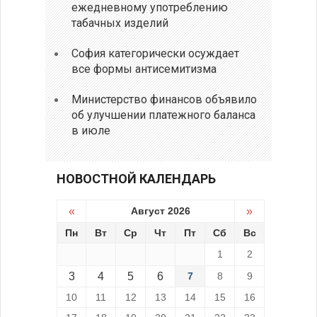
ежедневному употреблению
табачных изделий
София категорически осуждает
все формы антисемитизма
Министерство финансов объявило
об улучшении платежного баланса
в июле
НОВОСТНОЙ КАЛЕНДАРЬ
«
Август 2026
»
Пн
Вт
Ср
Чт
Пт
Сб
Вс
1
2
3
4
5
6
7
8
9
10
11
12
13
14
15
16