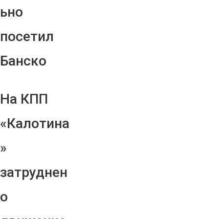
ьно
посетил
Банско
На КПП
«Калотина
»
затруднен
о