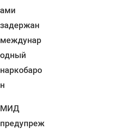
ами
задержан
междунар
одный
наркобаро
н
МИД
предупреж