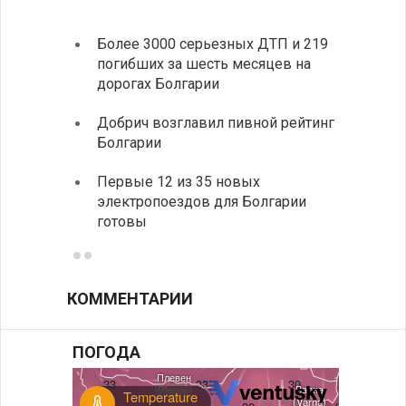
Более 3000 серьезных ДТП и 219
«Севд
погибших за шесть месяцев на
Болга
дорогах Болгарии
Низки
Добрич возглавил пивной рейтинг
фунда
Болгарии
возле
Первые 12 из 35 новых
Новый
электропоездов для Болгарии
укреп
готовы
болга
КОММЕНТАРИИ
ПОГОДА