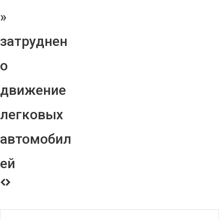
»
затруднен
о
движение
легковых
автомобил
ей