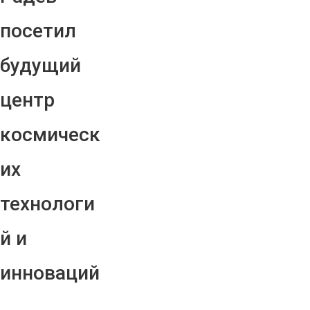
посетил
будущий
центр
космическ
их
технологи
й и
инноваций