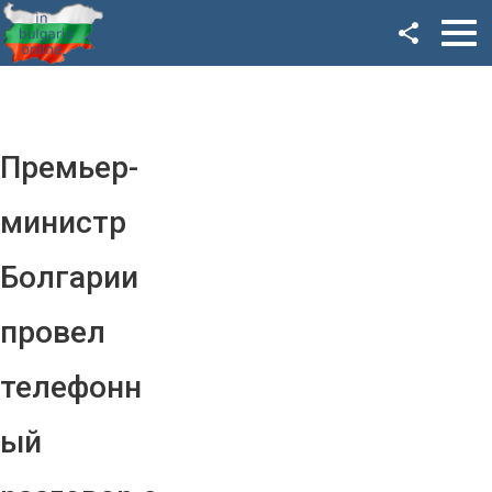
Facebook
Google+
Twitter
Премьер-
YouTube
министр
Instagram
Болгарии
LinkedIn
провел
VK
телефонн
OK
ый