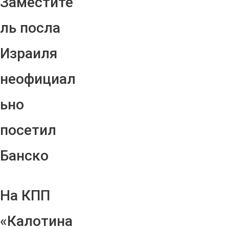
Заместите
ль посла
Израиля
неофициал
ьно
посетил
Банско
На КПП
«Калотина