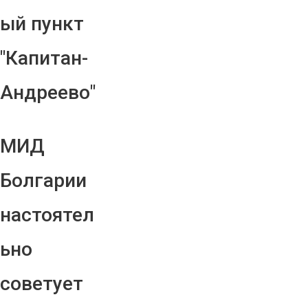
ый пункт
"Капитан-
Андреево"
МИД
Болгарии
настоятел
ьно
советует