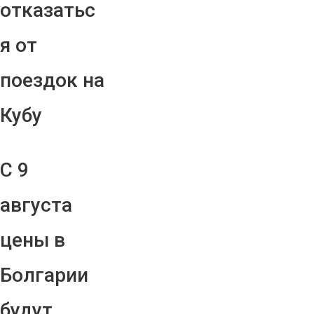
отказатьс
я от
поездок на
Кубу
С 9
августа
цены в
Болгарии
будут