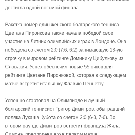
достигла одной восьмой финала.
Ракетка номер один женского болгарского тенниса
Цветана Пиронкова также начала победой свое
участие на Летних олимпийских играх в Лондоне. Она
победила со счетом 2:0 (7:6, 6:2) занимающую 13-ую
строчку в мировом рейтинге Доминику Цибулкову из
Словакии. Успех обеспечил новые 55 очков для
рейтинга Цветане Пиронковой, которая в следующем
матче встретит итальянку Флавию Пеннетту.
Успешно стартовал на Олимпиаде и лучший
болгарский теннисист Григор Димитров, обыгравший
поляка Лукаша Кубота со счетом 2:0 (6-3, 7-6). Во
втором раунде Димитров встретит француза Жила
Симона, преодолевшего в первом матче