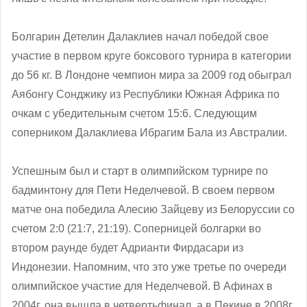
Болгарин Детелин Далаклиев начал победой свое
участие в первом круге боксового турнира в категории
до 56 кг. В Лондоне чемпион мира за 2009 год обыграл
Аябонгу Сонджику из Республики Южная Африка по
очкам с убедительным счетом 15:6. Следующим
соперником Далаклиева Ибрагим Бала из Австралии.
Успешным был и старт в олимпийском турнире по
бадминтону для Пети Неделчевой. В своем первом
матче она победила Алесию Зайцеву из Белоруссии со
счетом 2:0 (21:7, 21:19). Соперницей болгарки во
втором раунде будет Адрианти Фирдасари из
Индонезии. Напомним, что это уже третье по очереди
олимпийское участие для Неделчевой. В Афинах в
2004г. она вышла в четвертьфинал, а в Пекине в 2008г.