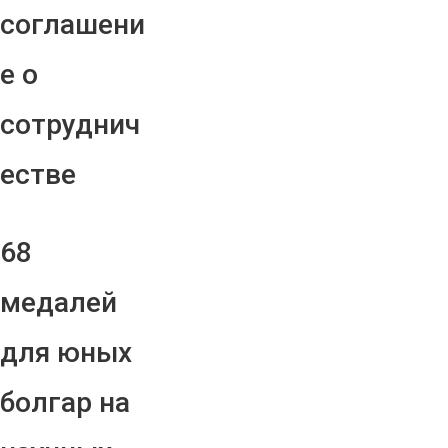
соглашени
е о
сотруднич
естве
68
медалей
для юных
болгар на