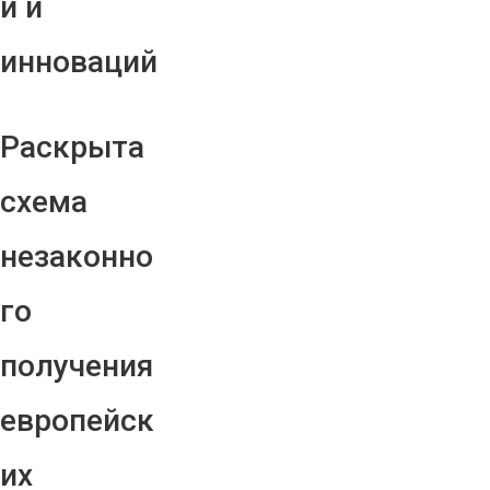
й и
инноваций
Раскрыта
схема
незаконно
го
получения
европейск
их