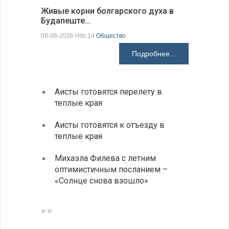
Живые корни болгарского духа в
Письма в
Будапеште…
09-08-2026 H
09-08-2026 Hits:14
Общество
Подробнее...
Аисты готовятся перелету в
В Бол
теплые края
охоты
Аисты готовятся к отъезду в
Новые
теплые края
средс
Михаэла Филева с летним
Горна
оптимистичным посланием –
Оряхо
«Солнце снова взошло»
предл
музее