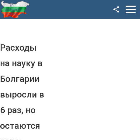
Facebook
Google+
Twitter
Расходы
YouTube
на науку в
Instagram
Болгарии
LinkedIn
выросли в
VK
6 раз, но
OK
остаются