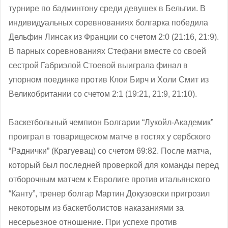
турнире по бадминтону среди девушек в Бельгии. В
индивидуальных соревнованиях болгарка победила
Дельфин Линсак из Франции со счетом 2:0 (21:16, 21:9).
В парных соревнованиях Стефани вместе со своей
сестрой Габриэлой Стоевой выиграла финал в
упорном поединке против Клои Бирч и Холи Смит из
Великобритании со счетом 2:1 (19:21, 21:9, 21:10).
Баскетбольный чемпион Болгарии “Лукойл-Академик”
проиграл в товарищеском матче в гостях у сербского
“Раднички” (Крагуевац) со счетом 69:82. После матча,
который был последней проверкой для команды перед
отборочным матчем к Евролиге против итальянского
“Канту”, тренер болгар Мартин Докузовски пригрозил
некоторым из баскетболистов наказаниями за
несерьезное отношение. При успехе против