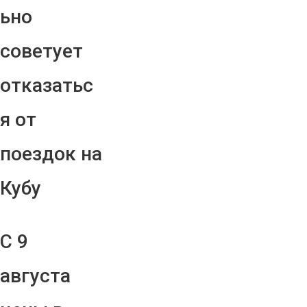
ьно
советует
отказатьс
я от
поездок на
Кубу
С 9
августа