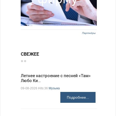
Партнёры
СВЕЖЕЕ
Летнее настроение с песней «Там»
«Забытые
Любо Ки…
через 6…
09-08-2026 Hits:36
Музыка
09-08-2026 H
Подробнее...