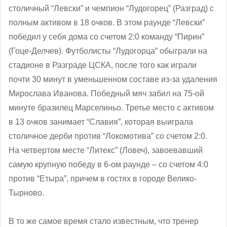
столичный “Левски” и чемпион “Лудогорец” (Разград) с
полным активом в 18 очков. В этом раунде “Левски”
победил у себя дома со счетом 2:0 команду “Пирин”
(Гоце-Делчев). Футболисты “Лудогорца” обыграли на
стадионе в Разграде ЦСКА, после того как играли
почти 30 минут в уменьшенном составе из-за удаления
Мирослава Иванова. Победный мяч забил на 75-ой
минуте бразилец Марселиньо. Третье место с активом
в 13 очков занимает “Славия”, которая выиграла
столичное дерби против “Локомотива” со счетом 2:0.
На четвертом месте “Литекс” (Ловеч), завоевавший
самую крупную победу в 6-ом раунде – со счетом 4:0
против “Етыра”, причем в гостях в городе Велико-
Тырново.
В то же самое время стало известным, что тренер