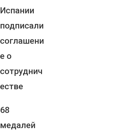
Испании
подписали
соглашени
е о
сотруднич
естве
68
медалей