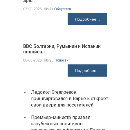
Spic…
научных 
07-08-2026 Hits:11
Общество
06-08-2026 H
Подробнее...
ВВС Болгарии, Румынии и Испании
Gallup: 
подписал…
также и…
06-08-2026 Hits:23
Новости
06-08-2026 H
Подробнее...
Ледокол Greenpeace
Раскр
пришвартовался в Варне и откроет
получ
свои двери для посетителей
Замес
Премьер-министр призвал
неофи
зарубежных политиков
На КП