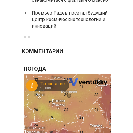
ознакомиться с фактами о Банско
движе
Премьер Радев посетил будущий
центр космических технологий и
инноваций
КОММЕНТАРИИ
ПОГОДА