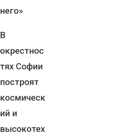
него»
В
окрестнос
тях Софии
построят
космическ
ий и
высокотех