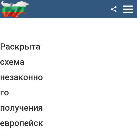
Facebook
Google+
Twitter
Раскрыта
YouTube
схема
Instagram
незаконно
LinkedIn
го
VK
получения
OK
европейск