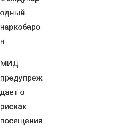
одный
наркобаро
н
МИД
предупреж
дает о
рисках
посещения