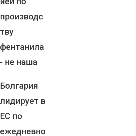
ией по
производс
тву
фентанила
- не наша
Болгария
лидирует в
ЕС по
ежедневно