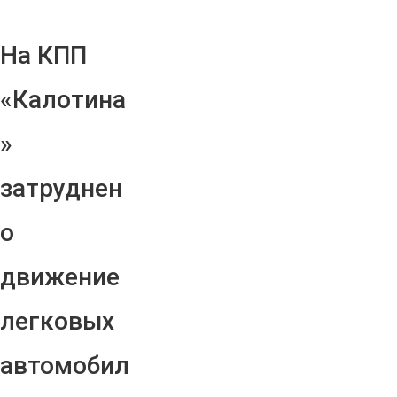
На КПП
«Калотина
»
затруднен
о
движение
легковых
автомобил