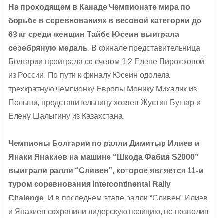
На проходящем в Канаде Чемпионате мира по
борьбе в соревнованиях в весовой категории до
63 кг среди женщин Тайбе Юсеин выиграла
серебряную медаль
. В финале представительница
Болгарии проиграла со счетом 1:2 Елене Пирожковой
из России. По пути к финалу Юсеин одолела
трехкратную чемпионку Европы Монику Михалик из
Польши, представительницу хозяев Жустин Бушар и
Елену Шалыгину из Казахстана.
Чемпионы Болгарии по ралли Димитыр Илиев и
Янаки Янакиев на машине “Шкода Фабия S2000”
выиграли ралли “Сливен”, которое является 11-м
туром соревнования Intercontinental Rally
Chalenge
. И в последнем этапе ралли “Сливен” Илиев
и Янакиев сохранили лидерскую позицию, не позволив