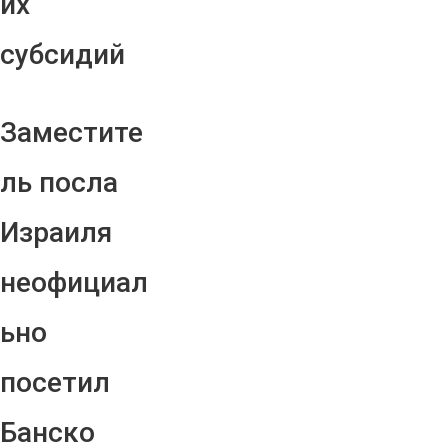
их
субсидий
Заместите
ль посла
Израиля
неофициал
ьно
посетил
Банско