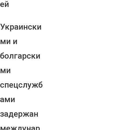
ей
Украински
ми и
болгарски
ми
спецслужб
ами
задержан
междунар