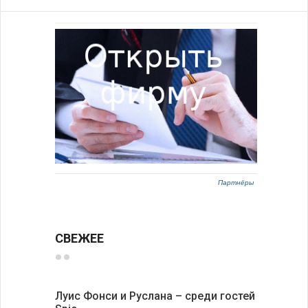
Партнёры
СВЕЖЕЕ
Луис Фонси и Руслана – среди гостей
68 медал